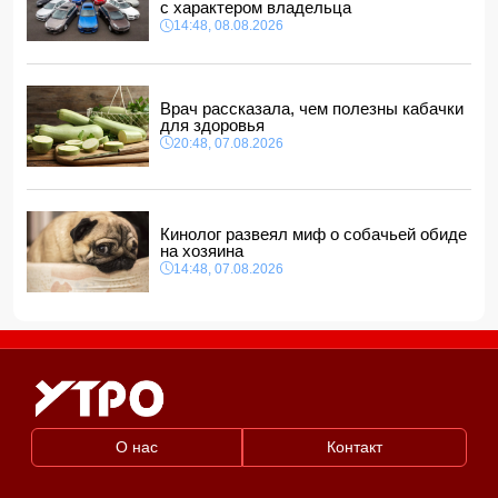
с характером владельца
СМИ: США ищут на Кубе фигуру для повторения
14:48, 08.08.2026
"венесуэльского сценария"
12:40, 08.08.2026
Врач рассказала, чем полезны кабачки
для здоровья
20:48, 07.08.2026
Кинолог развеял миф о собачьей обиде
на хозяина
14:48, 07.08.2026
О нас
Контакт