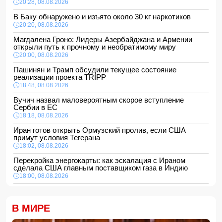
20:28, 08.08.2026
В Баку обнаружено и изъято около 30 кг наркотиков
20:20, 08.08.2026
Магдалена Гроно: Лидеры Азербайджана и Армении
открыли путь к прочному и необратимому миру
20:00, 08.08.2026
Пашинян и Трамп обсудили текущее состояние
реализации проекта TRIPP
18:48, 08.08.2026
Вучич назвал маловероятным скорое вступление
Сербии в ЕС
18:18, 08.08.2026
Иран готов открыть Ормузский пролив, если США
примут условия Тегерана
18:02, 08.08.2026
Перекройка энергокарты: как эскалация с Ираном
сделала США главным поставщиком газа в Индию
18:00, 08.08.2026
Сенат утвердил Тодда Бланша на пост генпрокурора
США
В МИРЕ
16:48, 08.08.2026
Турция ограничивает проход коммерческих судов в