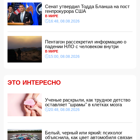
Сенат утвердил Тодда Бланша на пост
Зеленский встретился с Вучичем
генпрокурора США
14:40, 08.08.2026
В МИРЕ
В Азербайджане ожидается жара до 41 градуса —
16:48, 08.08.2026
объявлено предупреждение
14:34, 08.08.2026
В Агдашском районе расследуется конфликт, связанный
Пентагон рассекретил информацию о
с церемонией помолвки с участием
падении НЛО с человеком внутри
несовершеннолетней
В МИРЕ
14:28, 08.08.2026
15:00, 08.08.2026
Найдено тело утонувшего в море 16-летнего юноши
14:14, 08.08.2026
ФИФА выступила с заявлением на фоне скандальных
ЭТО ИНТЕРЕСНО
обвинений в адрес Инфантино
14:10, 08.08.2026
ВС РФ взяли под контроль Ивановку в Харьковской
Ученые раскрыли, как трудное детство
области
оставляет "шрамы" в клетках мозга
14:04, 08.08.2026
20:48, 08.08.2026
Прогноз погоды в Азербайджане на 9 августа
14:00, 08.08.2026
Никол Пашинян позвонил Ильхаму Алиеву
Белый, черный или яркий: психолог
12:48, 08.08.2026
объяснила, как цвет автомобиля связан