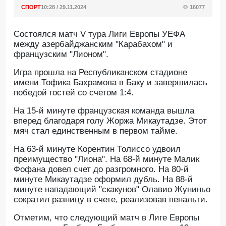
СПОРТ
10:28 / 29.11.2024
16077
Состоялся матч V тура Лиги Европы УЕФА
между азербайджанским "Карабахом" и
французским "Лионом".
Игра прошла на Республиканском стадионе
имени Тофика Бахрамова в Баку и завершилась
победой гостей со счетом 1:4.
На 15-й минуте французская команда вышла
вперед благодаря голу Жоржа Микаутадзе. Этот
мяч стал единственным в первом тайме.
На 63-й минуте Корентин Толиссо удвоил
преимущество "Лиона". На 68-й минуте Малик
Фофана довел счет до разгромного. На 80-й
минуте Микаутадзе оформил дубль. На 88-й
минуте нападающий "скакунов" Олавио Жуниньо
сократил разницу в счете, реализовав пенальти.
Отметим, что следующий матч в Лиге Европы