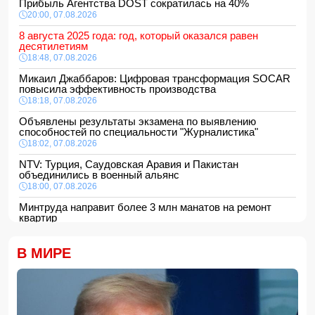
Прибыль Агентства DOST сократилась на 40%
20:00, 07.08.2026
8 августа 2025 года: год, который оказался равен
десятилетиям
18:48, 07.08.2026
Микаил Джаббаров: Цифровая трансформация SOCAR
повысила эффективность производства
18:18, 07.08.2026
Объявлены результаты экзамена по выявлению
способностей по специальности "Журналистика"
18:02, 07.08.2026
NTV: Турция, Саудовская Аравия и Пакистан
объединились в военный альянс
18:00, 07.08.2026
Минтруда направит более 3 млн манатов на ремонт
квартир
16:48, 07.08.2026
Сформирована структура Совета по медиа и вещанию
В МИРЕ
16:28, 07.08.2026
Пожар в историческом здании в Баку потушен
16:16, 07.08.2026
В Испании ликвидировали перевозившую мигрантов