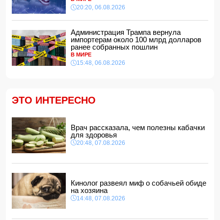
Тертерском районе
20:20, 06.08.2026
14:28, 07.08.2026
На Самира Шарифова возложены новые полномочия
Администрация Трампа вернула
14:14, 07.08.2026
импортерам около 100 млрд долларов
ранее собранных пошлин
Сына Абеля Магеррамова отозвали от должности посла
В МИРЕ
15:48, 06.08.2026
14:10, 07.08.2026
Моуринью в шоке после отказа Родри от перехода в
"Реал"
14:04, 07.08.2026
ЭТО ИНТЕРЕСНО
Ильхам Алиев подписал распоряжения в связи с двумя
дипломатами
14:00, 07.08.2026
Врач рассказала, чем полезны кабачки
для здоровья
Прогноз погоды в Азербайджане на 8 августа
20:48, 07.08.2026
12:48, 07.08.2026
В Азербайджане ищут сотрудников с зарплатой до 10
000 манатов
12:40, 07.08.2026
Кинолог развеял миф о собачьей обиде
на хозяина
14:48, 07.08.2026