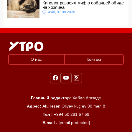
Кинолог развеял миф о собачьей обиде
на хозяина
14:48, 07.08.2026
О нас
Контакт
Главный редактор:
Хабил Агазаде
Адрес:
Ak.Həsən Əliyev küç ev 90 mən 8
Тел :
+994 50 281 67 69
E-mail :
[email protected]