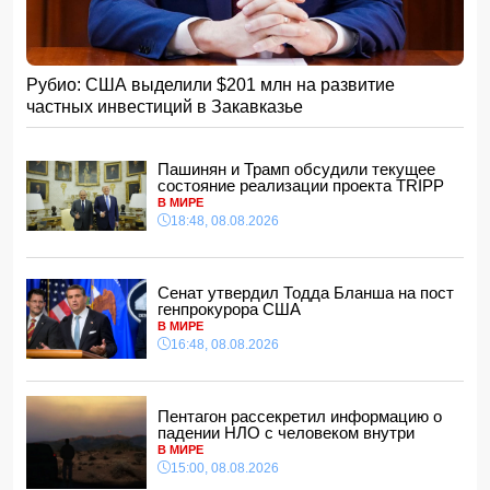
15:48, 08.08.2026
Умер отец Лионеля Месси
15:28, 08.08.2026
Рубио: США выделили $201 млн на развитие
Хикмет Гаджиев: Ильхам Алиев одержал победу и в
частных инвестиций в Закавказье
войне, и в мире
- ВИДЕО
15:08, 08.08.2026
Пентагон рассекретил информацию о падении НЛО с
Пашинян и Трамп обсудили текущее
человеком внутри
состояние реализации проекта TRIPP
15:00, 08.08.2026
В МИРЕ
18:48, 08.08.2026
Белый, черный или яркий: психолог объяснила, как цвет
автомобиля связан с характером владельца
14:48, 08.08.2026
Сенат утвердил Тодда Бланша на пост
Зеленский встретился с Вучичем
генпрокурора США
14:40, 08.08.2026
В МИРЕ
В Азербайджане ожидается жара до 41 градуса —
16:48, 08.08.2026
объявлено предупреждение
14:34, 08.08.2026
В Агдашском районе расследуется конфликт, связанный
Пентагон рассекретил информацию о
с церемонией помолвки с участием
падении НЛО с человеком внутри
несовершеннолетней
В МИРЕ
14:28, 08.08.2026
15:00, 08.08.2026