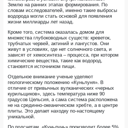
Землю на ранних этапах формирования. По
словам исследователей, именно такие выбросы
водорода могли стать основой для появления
жизни миллиарды лет назад.
Кроме того, система оказалась домом для
множества глубоководных существ: креветок,
трубчатых червей, актиний и лангустов. Они
живут в условиях, где нет солнечного света, и
зависят от хемосинтеза – процесса, при котором
химические вещества, такие как водород,
становятся источником пищи.
Отдельное внимание ученые уделяют
геологическому положению «Куньлуня». В
отличие от привычных вулканических «черных
курильщиков», здесь температура ниже 90
градусов Цельсия, а сама система расположена
не на срединно-океаническом хребте, а в центре
плиты. Это делает находку по-настоящему
уникальной.
По подсчетам, «Куньлунь» производит более 5%