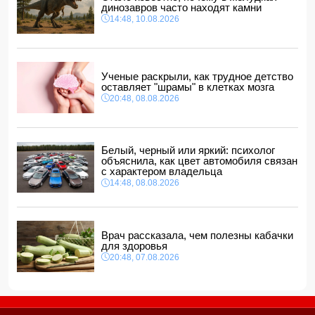
11:28, 10.08.2026
динозавров часто находят камни
14:48, 10.08.2026
В Гаджигабульском районе тесть избил палкой пьяного
зятя
11:24, 10.08.2026
Анна Седокова показала фигуру в мини-платье с
Ученые раскрыли, как трудное детство
крыльями и чулках
оставляет "шрамы" в клетках мозга
11:22, 10.08.2026
20:48, 08.08.2026
Белый, черный или яркий: психолог
объяснила, как цвет автомобиля связан
с характером владельца
14:48, 08.08.2026
Врач рассказала, чем полезны кабачки
для здоровья
20:48, 07.08.2026