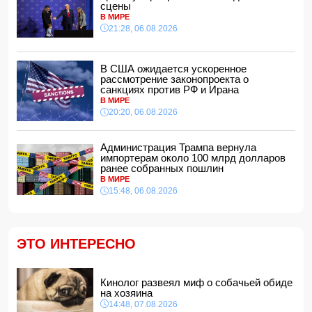
14:04, 07.08.2026
сцены
В МИРЕ
Ильхам Алиев подписал распоряжения в связи с двумя
21:28, 06.08.2026
дипломатами
14:00, 07.08.2026
Прогноз погоды в Азербайджане на 8 августа
В США ожидается ускоренное
12:48, 07.08.2026
рассмотрение законопроекта о
санкциях против РФ и Ирана
В Азербайджане ищут сотрудников с зарплатой до 10
В МИРЕ
000 манатов
20:20, 06.08.2026
12:40, 07.08.2026
Уровень безработицы во Франции вырос до рекордного
Администрация Трампа вернула
с 2020 года показателя
импортерам около 100 млрд долларов
12:34, 07.08.2026
ранее собранных пошлин
В МИРЕ
Житель Гёйчая напал с ножом на предпринимательницу
15:48, 06.08.2026
в кафе
12:28, 07.08.2026
В Нахчыванской АР сотрудники МЧС спасли тонувшего
человека
ЭТО ИНТЕРЕСНО
12:12, 07.08.2026
Макгрегор заявил о начале подготовки к возвращению в
октагон
Кинолог развеял миф о собачьей обиде
12:00, 07.08.2026
на хозяина
14:48, 07.08.2026
Опасный вирус приближается к границе Турции