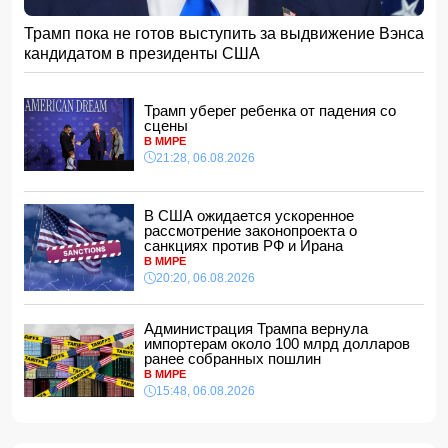
15:08, 07.08.2026
Трамп пока не готов выступить за выдвижение Вэнса
ВС РФ взяли под контроль Анискино в Харьковской
кандидатом в президенты США
области
15:00, 07.08.2026
Кинолог развеял миф о собачьей обиде на хозяина
Трамп уберег ребенка от падения со
14:48, 07.08.2026
сцены
В МИРЕ
По делу Arzum 9999 назначена повторная комплексная
21:28, 06.08.2026
экспертиза
14:40, 07.08.2026
ЕС ввел новые санкции против России
В США ожидается ускоренное
14:34, 07.08.2026
рассмотрение законопроекта о
санкциях против РФ и Ирана
Ужасающие подробности убийства мужа и жены в
В МИРЕ
Тертерском районе
20:20, 06.08.2026
14:28, 07.08.2026
На Самира Шарифова возложены новые полномочия
Администрация Трампа вернула
14:14, 07.08.2026
импортерам около 100 млрд долларов
ранее собранных пошлин
Сына Абеля Магеррамова отозвали от должности посла
В МИРЕ
15:48, 06.08.2026
14:10, 07.08.2026
Моуринью в шоке после отказа Родри от перехода в
"Реал"