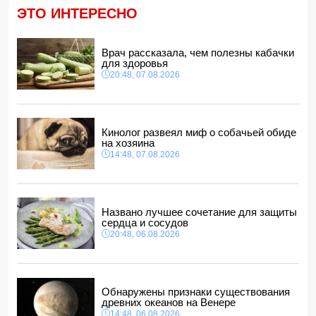
14:04, 07.08.2026
ЭТО ИНТЕРЕСНО
Ильхам Алиев подписал распоряжения в связи с двумя
дипломатами
14:00, 07.08.2026
Врач рассказала, чем полезны кабачки
для здоровья
Прогноз погоды в Азербайджане на 8 августа
20:48, 07.08.2026
12:48, 07.08.2026
В Азербайджане ищут сотрудников с зарплатой до 10
000 манатов
12:40, 07.08.2026
Кинолог развеял миф о собачьей обиде
на хозяина
14:48, 07.08.2026
Названо лучшее сочетание для защиты
сердца и сосудов
20:48, 06.08.2026
Обнаружены признаки существования
древних океанов на Венере
14:48, 06.08.2026