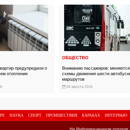
ОБЩЕСТВО
вартир предупредили о
Вниманию пассажиров: меняются
тем отопления
схемы движения шести автобусн
маршрутов
26
06 августа 2026
РЕ
НАУКА
СПОРТ
ПРОИШЕСТВИЯ
КАРАБАХ
ИНТЕРВЬЮ
На Информационном портале