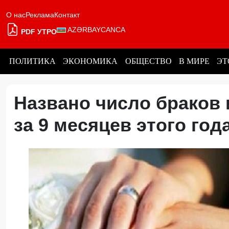
О нас
Реклама
Контакт
AZƏRBAYCANCA
PDF УТРО
ПОЛИТИКА
ЭКОНОМИКА
ОБЩЕСТВО
В МИРЕ
ЭТ
Названо число браков 
за 9 месяцев этого го