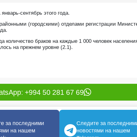
 январь-сентябрь этого года.
 районными (городскими) отделами регистрации Минист
да.
а количество браков на каждые 1 000 человек населени
алось на прежнем уровне (2.1).
tsApp: +994 50 281 67 69
е за последними
Следите за последним
ями на нашем
новостями на нашем