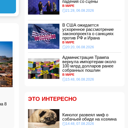
падения со сцены
Ильхам Алиев подписал распоряжения в
В МИРЕ
связи с двумя дипломатами
21:28, 06.08.2026
14:00, 07.08.2026
Прогноз погоды в Азербайджане на 8 августа
В США ожидается
ускоренное рассмотрение
12:48, 07.08.2026
законопроекта о санкциях
против РФ и Ирана
В Азербайджане ищут сотрудников с
зарплатой до 10 000 манатов
В МИРЕ
12:40, 07.08.2026
20:20, 06.08.2026
Уровень безработицы во Франции вырос до
Администрация Трампа
рекордного с 2020 года показателя
вернула импортерам около
12:34, 07.08.2026
100 млрд долларов ранее
собранных пошлин
Житель Гёйчая напал с ножом на
В МИРЕ
предпринимательницу в кафе
15:48, 06.08.2026
12:28, 07.08.2026
В Нахчыванской АР сотрудники МЧС спасли
тонувшего человека
ЭТО ИНТЕРЕСНО
12:12, 07.08.2026
на 8
Макгрегор заявил о начале подготовки к
возвращению в октагон
Кинолог развеял миф о
12:00, 07.08.2026
собачьей обиде на хозяина
14:48, 07.08.2026
Опасный вирус приближается к границе