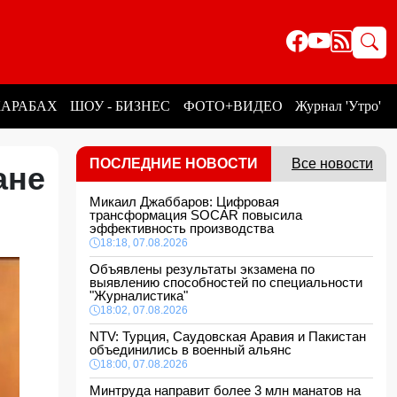
КАРАБАХ
ШОУ - БИЗНЕС
ФОТО+ВИДЕО
Журнал 'Утро'
ПОСЛЕДНИЕ НОВОСТИ
Все новости
ане
Микаил Джаббаров: Цифровая
трансформация SOCAR повысила
эффективность производства
18:18, 07.08.2026
Объявлены результаты экзамена по
выявлению способностей по специальности
"Журналистика"
18:02, 07.08.2026
NTV: Турция, Саудовская Аравия и Пакистан
объединились в военный альянс
18:00, 07.08.2026
Минтруда направит более 3 млн манатов на