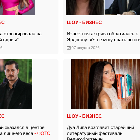
ЕС
ШОУ - БИЗНЕС
а отреагировала на
Известная актриса обратилась к
ой вдовы"
Эрдогану: «Я не могу спать по 
26
07 августа 2026
ЕС
ШОУ - БИЗНЕС
ой оказался в центре
Дуа Липа возглавит старейший
за лишнего веса
- ФОТО
литературный фестиваль
Великобритании