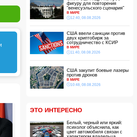
фигуру для повторения
11:32, 08.08.2026
"венесуэльского сценария"
В ФИФА прокомментировали обвинения
В МИРЕ
Инфантино в спонсировании любовницы
12:40, 08.08.2026
11:30, 08.08.2026
СМИ: Пентагон закупит лазерные
США ввели санкции против
противодроновые установки на 400 млн
двух криптобирж за
долларов
сотрудничество с КСИР
и
11:28, 08.08.2026
В МИРЕ
11:40, 08.08.2026
Миру грозит дефицит важнейшего продукта
11:24, 08.08.2026
Анна Седокова отреагировала на статус
США закупит боевые лазеры
"черной вдовы"
против дронов
11:22, 08.08.2026
В МИРЕ
10:48, 08.08.2026
Президент Пакистана принял посла
Азербайджана
11:20, 08.08.2026
На Аляске произошло сильное
ЭТО ИНТЕРЕСНО
землетрясение
11:16, 08.08.2026
Белый, черный или яркий:
Премьер-министр Армении: В ближайшее
психолог объяснила, как
время мы приступим к практической
цвет автомобиля связан с
реализации проекта TRIPP
характером владельца