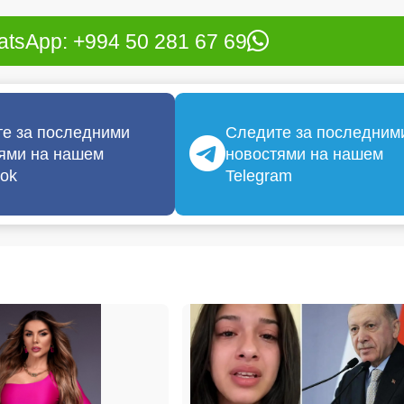
tsApp: +994 50 281 67 69
е за последними
Следите за последним
ями на нашем
новостями на нашем
ok
Telegram