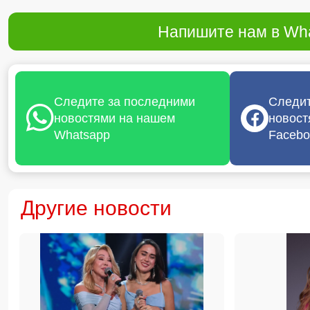
Напишите нам в Wha
Следите за последними
Следит
новостями на нашем
новост
Whatsapp
Facebo
Другие новости