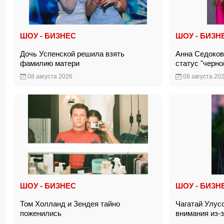
ШОУ - БИЗНЕС
ШОУ - БИЗН
Дочь Успенской решила взять
Анна Седоков
фамилию матери
статус "черн
08 августа 2026
08 августа 20
ШОУ - БИЗНЕС
ШОУ - БИЗН
Том Холланд и Зендея тайно
Чагатай Улус
поженились
внимания из-