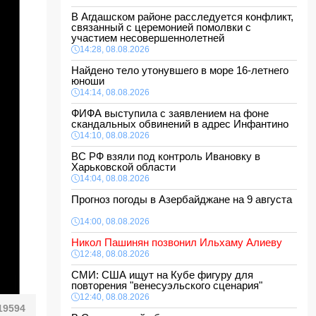
В Агдашском районе расследуется конфликт,
связанный с церемонией помолвки с
участием несовершеннолетней
14:28, 08.08.2026
Найдено тело утонувшего в море 16-летнего
юноши
14:14, 08.08.2026
ФИФА выступила с заявлением на фоне
скандальных обвинений в адрес Инфантино
14:10, 08.08.2026
ВС РФ взяли под контроль Ивановку в
Харьковской области
14:04, 08.08.2026
Прогноз погоды в Азербайджане на 9 августа
14:00, 08.08.2026
Никол Пашинян позвонил Ильхаму Алиеву
12:48, 08.08.2026
СМИ: США ищут на Кубе фигуру для
повторения "венесуэльского сценария"
12:40, 08.08.2026
19594