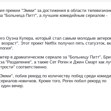
ния премии "Эмми" за достижения в области телевизион
а "Больница Питт", а лучшим комедийным сериалом -
его Оуэна Купера, который стал самым молодым актеро
озраст". Этот проект Netflix получил пять статуэток, в
логия".
ктер в драматическом сериале за "Больницу Питт", Бри
за "Разделение", а также Сет Роген и Джин Смарт как л
трости" соответственно.
"Эмми", побив рекорд по количеству побед среди комед
ериалов-новичков. Кроме того, Роген побил рекорд по
 один вечер.