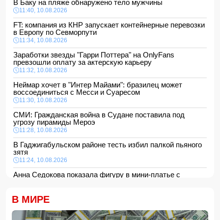
В Баку на пляже обнаружено тело мужчины
11:40, 10.08.2026
FT: компания из КНР запускает контейнерные перевозки
в Европу по Севморпути
11:34, 10.08.2026
Заработки звезды "Гарри Поттера" на OnlyFans
превзошли оплату за актерскую карьеру
11:32, 10.08.2026
Неймар хочет в "Интер Майами": бразилец может
воссоединиться с Месси и Суаресом
11:30, 10.08.2026
СМИ: Гражданская война в Судане поставила под
угрозу пирамиды Мероэ
11:28, 10.08.2026
В Гаджигабульском районе тесть избил палкой пьяного
зятя
11:24, 10.08.2026
Анна Седокова показала фигуру в мини-платье с
крыльями и чулках
11:22, 10.08.2026
В МИРЕ
В Сабирабадском районе 59-летний мужчина погиб от
удара электрическим током