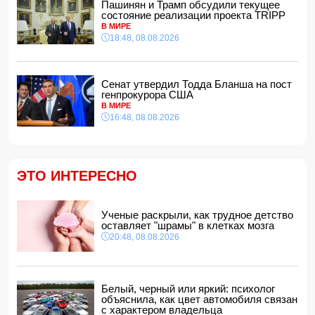
Пашинян и Трамп обсудили текущее
Bloomberg: Украина и Запад могут встать перед
состояние реализации проекта TRIPP
необходимостью принять условия РФ
В МИРЕ
21:48, 08.08.2026
18:48, 08.08.2026
МИД Омана заявил о позитивном ходе переговоров по
Ормузскому проливу
21:28, 08.08.2026
Сенат утвердил Тодда Бланша на пост
Рубио: США выделили $201 млн на развитие частных
генпрокурора США
инвестиций в Закавказье
В МИРЕ
21:16, 08.08.2026
16:48, 08.08.2026
Зеленский: США будут ежемесячно поставлять Украине
ракеты-перехватчики для Patriot
21:00, 08.08.2026
ЭТО ИНТЕРЕСНО
Ученые раскрыли, как трудное детство оставляет
"шрамы" в клетках мозга
20:48, 08.08.2026
Ученые раскрыли, как трудное детство
Месси получил наибольшее количество угроз во время
оставляет "шрамы" в клетках мозга
ЧМ-2026
20:48, 08.08.2026
20:28, 08.08.2026
В Баку обнаружено и изъято около 30 кг наркотиков
20:20, 08.08.2026
Белый, черный или яркий: психолог
Магдалена Гроно: Лидеры Азербайджана и Армении
объяснила, как цвет автомобиля связан
открыли путь к прочному и необратимому миру
с характером владельца