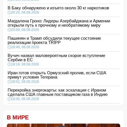
В Баку обнаружено и изъято около 30 кг наркотиков
20:20, 08.08.2026
Магдалена Гроно: Лидеры Азербайджана и Армении
открыли путь к прочному и необратимому миру
20:00, 08.08.2026
Пашинян и Трамп обсудили текущее состояние
реализации проекта TRIPP
18:48, 08.08.2026
Вучич назвал маловероятным скорое вступление
Сербии в ЕС
18:18, 08.08.2026
Иран готов открыть Ормузский пролив, если США
примут условия Тегерана
18:02, 08.08.2026
Перекройка энергокарты: как эскалация с Ираном
сделала США главным поставщиком газа в Индию
18:00, 08.08.2026
Сенат утвердил Тодда Бланша на пост генпрокурора
США
В МИРЕ
16:48, 08.08.2026
Турция ограничивает проход коммерческих судов в