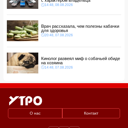
с характером владельца
СМИ: США ищут на Кубе фигуру для повторения
14:48, 08.08.2026
"венесуэльского сценария"
12:40, 08.08.2026
Врач рассказала, чем полезны кабачки
для здоровья
20:48, 07.08.2026
Кинолог развеял миф о собачьей обиде
на хозяина
14:48, 07.08.2026
О нас
Контакт