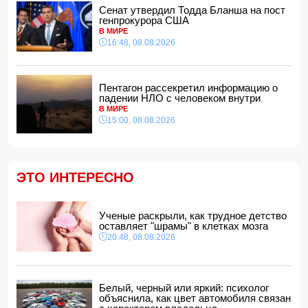
Сенат утвердил Тодда Бланша на пост
Зеленский встретился с Вучичем
генпрокурора США
14:40, 08.08.2026
В МИРЕ
В Азербайджане ожидается жара до 41 градуса —
16:48, 08.08.2026
объявлено предупреждение
14:34, 08.08.2026
В Агдашском районе расследуется конфликт, связанный
Пентагон рассекретил информацию о
с церемонией помолвки с участием
падении НЛО с человеком внутри
несовершеннолетней
В МИРЕ
14:28, 08.08.2026
15:00, 08.08.2026
Найдено тело утонувшего в море 16-летнего юноши
14:14, 08.08.2026
ФИФА выступила с заявлением на фоне скандальных
ЭТО ИНТЕРЕСНО
обвинений в адрес Инфантино
14:10, 08.08.2026
ВС РФ взяли под контроль Ивановку в Харьковской
Ученые раскрыли, как трудное детство
области
оставляет "шрамы" в клетках мозга
14:04, 08.08.2026
20:48, 08.08.2026
Прогноз погоды в Азербайджане на 9 августа
14:00, 08.08.2026
Никол Пашинян позвонил Ильхаму Алиеву
Белый, черный или яркий: психолог
12:48, 08.08.2026
объяснила, как цвет автомобиля связан