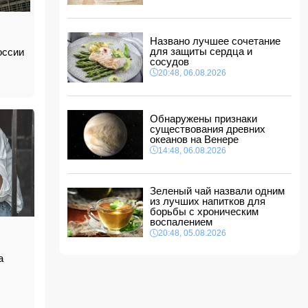
Трагедия в Тертере: пожилые супруги стали
жертвами поджога
11:20, 07.08.2026
Названо лучшее сочетание
Владельцев квартир предупредили о
для защиты сердца и
оссии
проверке систем отопления
сосудов
11:16, 07.08.2026
20:48, 06.08.2026
В Бейлаганском районе продолжаются поиски
утонувшего в канале молодого мужчины
11:08, 07.08.2026
Обнаружены признаки
существования древних
Трамп подписал указ о запрете "родильного
океанов на Венере
туризма" в США
14:48, 06.08.2026
11:00, 07.08.2026
Зеленый чай назвали одним
из лучших напитков для
борьбы с хроническим
воспалением
20:48, 05.08.2026
а