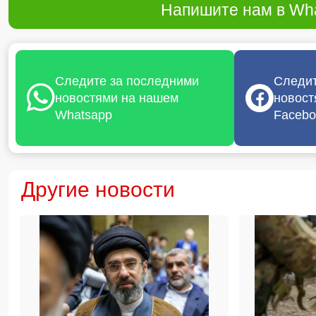
Напишите нам в Wha
Следите за последними
Следит
новостями на нашем
новост
Whatsapp
Facebo
Другие новости