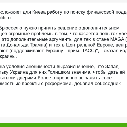
осложняет для Киева работу по поиску финансовой под
itico.
да Брюсселю нужно принять решение о дополнительном
цев огромные проблемы в том, что касается попыток уб
 это дополнительные аргументы для тех в стане MAGA 
нта Дональда Трампа) и тех в Центральной Европе, венг
лают (поддерживают Украину - прим. ТАСС)", - сказал и
краины.
на условия анонимности выразил мнение, что Запад
ьку Украина для них "слишком значима, чтобы дать ей
крытыми дверями более откровенно выражать свое
овместные проекты с реформами, добавил собеседник