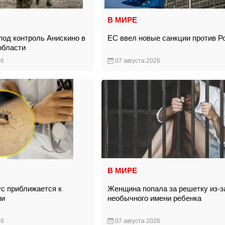
В МИРЕ
под контроль Анискино в
ЕС ввел новые санкции против Р
 области
26
07 августа 2026
В МИРЕ
с приближается к
Женщина попала за решетку из-з
ции
необычного имени ребенка
26
07 августа 2026