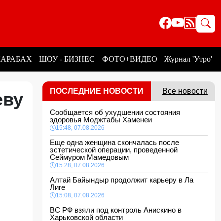
КАРАБАХ
ШОУ - БИЗНЕС
ФОТО+ВИДЕО
Журнал 'Утро'
ПОСЛЕДНИЕ НОВОСТИ
Все новости
еву
Сообщается об ухудшении состояния
здоровья Моджтабы Хаменеи
15:48, 07.08.2026
Еще одна женщина скончалась после
эстетической операции, проведенной
Сеймуром Мамедовым
15:28, 07.08.2026
Алтай Байындыр продолжит карьеру в Ла
Лиге
15:08, 07.08.2026
ВС РФ взяли под контроль Анискино в
Харьковской области