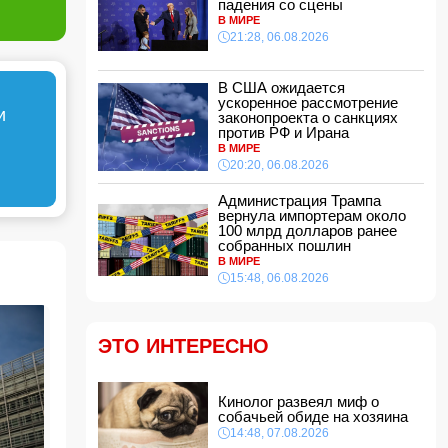
падения со сцены
11:48, 07.08.2026
В МИРЕ
21:28, 06.08.2026
Женщина попала за решетку из-за
необычного имени ребенка
11:40, 07.08.2026
В США ожидается
ускоренное рассмотрение
Европе предрекли ущерб в размере 800 млрд
и
законопроекта о санкциях
евро
против РФ и Ирана
11:34, 07.08.2026
В МИРЕ
Известная актриса обратилась к Эрдогану:
20:20, 06.08.2026
«Я не могу спать по ночам»
11:32, 07.08.2026
Администрация Трампа
вернула импортерам около
Звезда сборной Испании перейдет в
100 млрд долларов ранее
«Барселону»
собранных пошлин
11:30, 07.08.2026
В МИРЕ
15:48, 06.08.2026
ВС РФ поразили три судна с грузами для
ВСУ в Черном море
11:28, 07.08.2026
ЭТО ИНТЕРЕСНО
Во Флориде мужчина поймал 96 питонов и
выиграл 10 тысяч долларов
11:24, 07.08.2026
Кинолог развеял миф о
Том Холланд и Зендея тайно поженились
собачьей обиде на хозяина
11:22, 07.08.2026
14:48, 07.08.2026