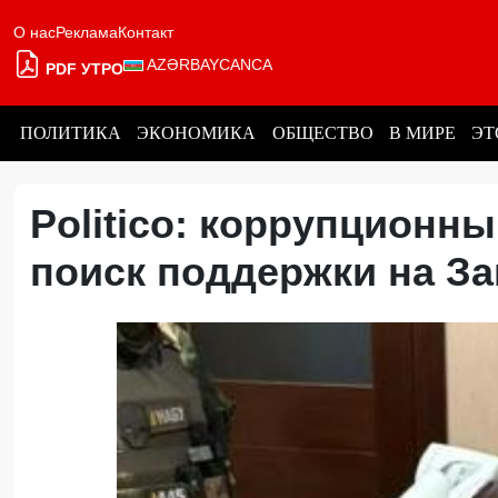
О нас
Реклама
Контакт
AZƏRBAYCANCA
PDF УТРО
ПОЛИТИКА
ЭКОНОМИКА
ОБЩЕСТВО
В МИРЕ
ЭТ
Politico: коррупционн
поиск поддержки на З