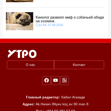
Кинолог развеял миф о собачьей обиде
на хозяина
14:48, 07.08.2026
О нас
Контакт
Главный редактор:
Хабил Агазаде
Адрес:
Ak.Həsən Əliyev küç ev 90 mən 8
Тел :
+994 50 281 67 69