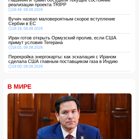
реализации проекта TRIPP
18:48, 08.08.2026
Вучич назвал маловероятным скорое вступление
Сербии в ЕС
18:18, 08.08.2026
Иран готов открыть Ормузский пролив, если США
примут условия Тегерана
18:02, 08.08.2026
Перекройка энергокарты: как эскалация с Ираном
сделала США главным поставщиком газа в Индию
18:00, 08.08.2026
Сенат утвердил Тодда Бланша на пост генпрокурора
США
В МИРЕ
16:48, 08.08.2026
Турция ограничивает проход коммерческих судов в
Черное море
16:28, 08.08.2026
Каковы основные признаки гормональных нарушений?
-
ВИДЕО
16:16, 08.08.2026
МЧС Азербайджана выступило с экстренным
предупреждением для населения