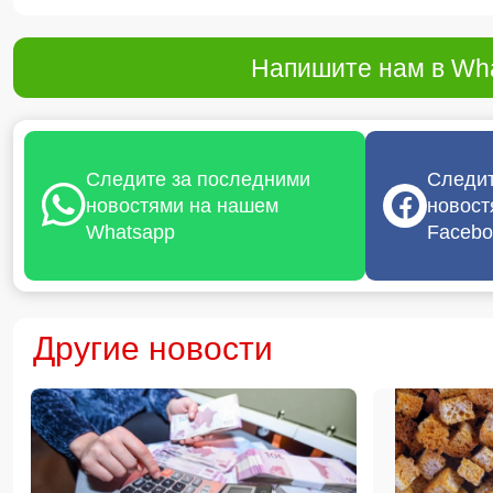
Напишите нам в Wha
Следите за последними
Следит
новостями на нашем
новост
Whatsapp
Facebo
Другие новости