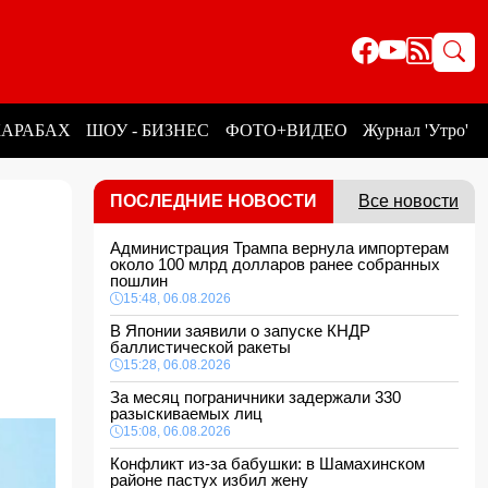
КАРАБАХ
ШОУ - БИЗНЕС
ФОТО+ВИДЕО
Журнал 'Утро'
ПОСЛЕДНИЕ НОВОСТИ
Все новости
Администрация Трампа вернула импортерам
около 100 млрд долларов ранее собранных
пошлин
15:48, 06.08.2026
В Японии заявили о запуске КНДР
баллистической ракеты
15:28, 06.08.2026
За месяц пограничники задержали 330
разыскиваемых лиц
15:08, 06.08.2026
Конфликт из-за бабушки: в Шамахинском
районе пастух избил жену