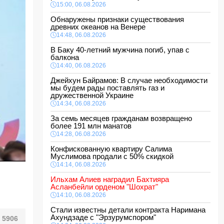
15:00, 06.08.2026
Обнаружены признаки существования
древних океанов на Венере
14:48, 06.08.2026
В Баку 40-летний мужчина погиб, упав с
балкона
14:40, 06.08.2026
Джейхун Байрамов: В случае необходимости
мы будем рады поставлять газ и
дружественной Украине
14:34, 06.08.2026
За семь месяцев гражданам возвращено
более 191 млн манатов
14:28, 06.08.2026
Конфискованную квартиру Салима
Муслимова продали с 50% скидкой
14:14, 06.08.2026
Ильхам Алиев наградил Бахтияра
Асланбейли орденом "Шохрат"
14:10, 06.08.2026
Стали известны детали контракта Наримана
Ахундзаде с "Эрзурумспором"
5906