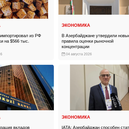
А
ЭКОНОМИКА
импортировал из РФ
В Азербайджане утвердили новы
ки на $566 тыс.
правила оценки рыночной
концентрации
26
04 августа 2026
А
ЭКОНОМИКА
зация вкладов
IATA: Азербайджан способен ста