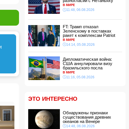
разногласий с Нетаньяху
12:00, 06.08.2026
В МИРЕ
11:48, 06.08.2026
Вэнс признал наличие разногласий с
Нетаньяху
11:48, 06.08.2026
FT: Трамп отказал
В Агджабединском районе произошло
Зеленскому в поставках
смертельное ДТП: есть погибший и
ракет к комплексам Patriot
пострадавший
В МИРЕ
11:40, 06.08.2026
14:14, 05.08.2026
и
Кем был погибший при падении в шахту
лифта в торговом центре Баку?
Дипломатическая война:
11:34, 06.08.2026
США аннулировали визу
бразильского посла
Чагатай Улусой оказался в центре внимания
В МИРЕ
из-за лишнего веса
- ФОТО
11:16, 05.08.2026
11:32, 06.08.2026
Лига конференций УЕФА: "Карабах" сыграет
на выезде с киевским "Динамо"
11:30, 06.08.2026
ЭТО ИНТЕРЕСНО
До 15 августа на Северном Кипре ввели
запрет на работу под открытым небом
Обнаружены признаки
11:28, 06.08.2026
существования древних
океанов на Венере
Три детских сада МВД переданы Управлению
образования города Баку
14:48, 06.08.2026