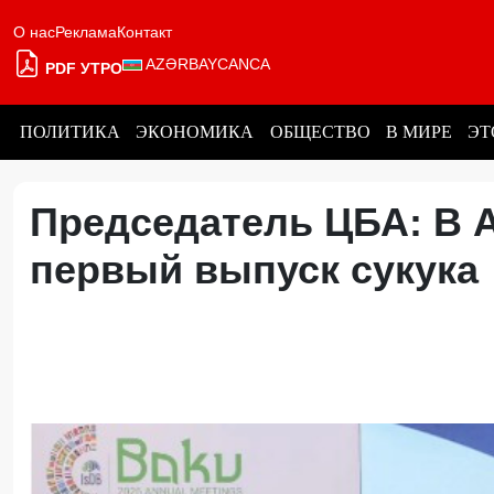
О нас
Реклама
Контакт
AZƏRBAYCANCA
PDF УТРО
ПОЛИТИКА
ЭКОНОМИКА
ОБЩЕСТВО
В МИРЕ
ЭТ
Председатель ЦБА: В 
первый выпуск сукук