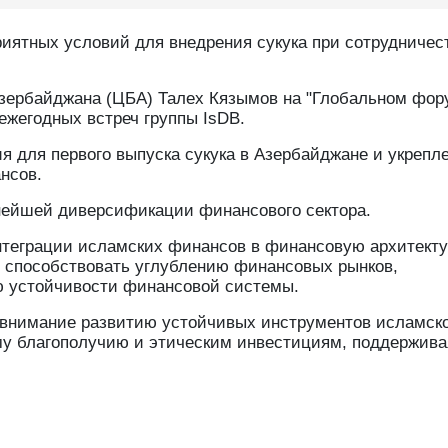
иятных условий для внедрения сукука при сотрудничес
Азербайджана (ЦБА) Талех Кязымов на "Глобальном фор
жегодных встреч группы IsDB.
я для первого выпуска сукука в Азербайджане и укрепл
нсов.
ьнейшей диверсификации финансового сектора.
нтеграции исламских финансов в финансовую архитект
т способствовать углублению финансовых рынков,
ю устойчивости финансовой системы.
е внимание развитию устойчивых инструментов исламск
у благополучию и этическим инвестициям, поддержива