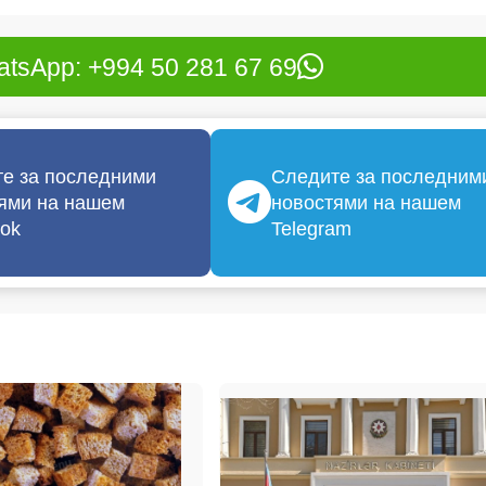
tsApp: +994 50 281 67 69
е за последними
Следите за последним
ями на нашем
новостями на нашем
ok
Telegram