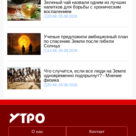
Зеленый чай назвали одним из лучших
В Гяндже перед рестораном произошла массовая драка:
напитков для борьбы с хроническим
есть погибший и пострадавшие
воспалением
11:20, 06.08.2026
20:48, 05.08.2026
Радостная новость для тех, кто хочет купить билет на
поезд из Баку в Тбилиси
11:16, 06.08.2026
Ученые предложили амбициозный план
по спасению Земли после гибели
Солнца
14:48, 05.08.2026
Что случится, если все люди на Земле
одновременно подпрыгнут? - Мнение
физика
20:48, 04.08.2026
О нас
Контакт