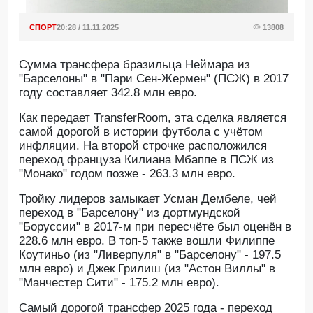
СПОРТ
20:28 / 11.11.2025
13808
Сумма трансфера бразильца Неймара из
"Барселоны" в "Пари Сен-Жермен" (ПСЖ) в 2017
году составляет 342.8 млн евро.
Как передает TransferRoom, эта сделка является
самой дорогой в истории футбола с учётом
инфляции. На второй строчке расположился
переход француза Килиана Мбаппе в ПСЖ из
"Монако" годом позже - 263.3 млн евро.
Тройку лидеров замыкает Усман Дембеле, чей
переход в "Барселону" из дортмундской
"Боруссии" в 2017-м при пересчёте был оценён в
228.6 млн евро. В топ-5 также вошли Филиппе
Коутиньо (из "Ливерпуля" в "Барселону" - 197.5
млн евро) и Джек Грилиш (из "Астон Виллы" в
"Манчестер Сити" - 175.2 млн евро).
Самый дорогой трансфер 2025 года - переход