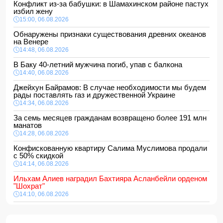
Конфликт из-за бабушки: в Шамахинском районе пастух
избил жену
15:00, 06.08.2026
Обнаружены признаки существования древних океанов
на Венере
14:48, 06.08.2026
В Баку 40-летний мужчина погиб, упав с балкона
14:40, 06.08.2026
Джейхун Байрамов: В случае необходимости мы будем
рады поставлять газ и дружественной Украине
14:34, 06.08.2026
За семь месяцев гражданам возвращено более 191 млн
манатов
14:28, 06.08.2026
Конфискованную квартиру Салима Муслимова продали
с 50% скидкой
14:14, 06.08.2026
Ильхам Алиев наградил Бахтияра Асланбейли орденом
"Шохрат"
14:10, 06.08.2026
Стали известны детали контракта Наримана Ахундзаде
с "Эрзурумспором"