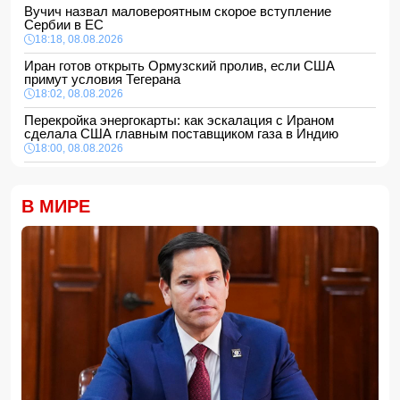
Вучич назвал маловероятным скорое вступление
Сербии в ЕС
18:18, 08.08.2026
Иран готов открыть Ормузский пролив, если США
примут условия Тегерана
18:02, 08.08.2026
Перекройка энергокарты: как эскалация с Ираном
сделала США главным поставщиком газа в Индию
18:00, 08.08.2026
Сенат утвердил Тодда Бланша на пост генпрокурора
США
В МИРЕ
16:48, 08.08.2026
Турция ограничивает проход коммерческих судов в
Черное море
16:28, 08.08.2026
Каковы основные признаки гормональных нарушений?
-
ВИДЕО
16:16, 08.08.2026
МЧС Азербайджана выступило с экстренным
предупреждением для населения
16:00, 08.08.2026
Экс-глава минобороны Украины потребовал от