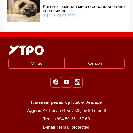
Кинолог развеял миф о собачьей обиде
на хозяина
14:48, 07.08.2026
О нас
Контакт
Главный редактор:
Хабил Агазаде
Адрес:
Ak.Həsən Əliyev küç ev 90 mən 8
Тел :
+994 50 281 67 69
E-mail :
[email protected]