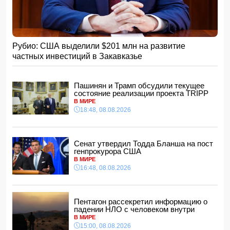
Зеленского вернуть его на пост
15:48, 08.08.2026
Умер отец Лионеля Месси
15:28, 08.08.2026
Рубио: США выделили $201 млн на развитие
Хикмет Гаджиев: Ильхам Алиев одержал победу и в
частных инвестиций в Закавказье
войне, и в мире
- ВИДЕО
15:08, 08.08.2026
Пентагон рассекретил информацию о падении НЛО с
Пашинян и Трамп обсудили текущее
человеком внутри
состояние реализации проекта TRIPP
15:00, 08.08.2026
В МИРЕ
18:48, 08.08.2026
Белый, черный или яркий: психолог объяснила, как цвет
автомобиля связан с характером владельца
14:48, 08.08.2026
Сенат утвердил Тодда Бланша на пост
Зеленский встретился с Вучичем
генпрокурора США
14:40, 08.08.2026
В МИРЕ
В Азербайджане ожидается жара до 41 градуса —
16:48, 08.08.2026
объявлено предупреждение
14:34, 08.08.2026
В Агдашском районе расследуется конфликт, связанный
Пентагон рассекретил информацию о
с церемонией помолвки с участием
падении НЛО с человеком внутри
несовершеннолетней
В МИРЕ
14:28, 08.08.2026
15:00, 08.08.2026