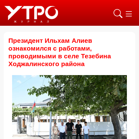
Президент Ильхам Алиев
ознакомился с работами,
проводимыми в селе Тезебина
Ходжалинского района