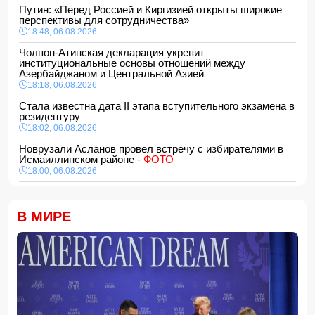
Путин: «Перед Россией и Киргизией открыты широкие
перспективы для сотрудничества»
18:48, 06.08.2026
Чолпон-Атинская декларация укрепит
институциональные основы отношений между
Азербайджаном и Центральной Азией
18:18, 06.08.2026
Стала известна дата II этапа вступительного экзамена в
резидентуру
18:02, 06.08.2026
Новрузали Асланов провел встречу с избирателями в
Исмаиллинском районе
- ФОТО
18:00, 06.08.2026
«Новые технологии формируют новые профессии на
рынке труда» — эксперт
В МИРЕ
16:48, 06.08.2026
Джейхун Байрамов и Андрей Сибига проводят встречу в
Киеве
16:28, 06.08.2026
Гави покрасил волосы в розовый цвет в честь победы
Испании на ЧМ-2026
16:16, 06.08.2026