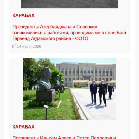
КАРАБАХ
Президенты Азербайджана и Словакии
ознакомились с работами, проводимыми в селе Баш
Гарвенд Агдамского района - ФОТО
14 июля 2026
КАРАБАХ
Президенты Ильхам Алиев и Петер Пеллегрини