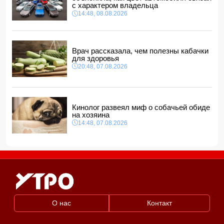
с характером владельца
СМИ: США ищут на Кубе фигуру для повторения
14:48, 08.08.2026
"венесуэльского сценария"
12:40, 08.08.2026
Врач рассказала, чем полезны кабачки
для здоровья
20:48, 07.08.2026
Кинолог развеял миф о собачьей обиде
на хозяина
14:48, 07.08.2026
О нас
Контакт