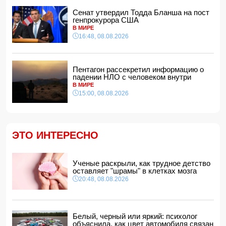
Сенат утвердил Тодда Бланша на пост
Зеленский встретился с Вучичем
генпрокурора США
14:40, 08.08.2026
В МИРЕ
В Азербайджане ожидается жара до 41 градуса —
16:48, 08.08.2026
объявлено предупреждение
14:34, 08.08.2026
В Агдашском районе расследуется конфликт, связанный
Пентагон рассекретил информацию о
с церемонией помолвки с участием
падении НЛО с человеком внутри
несовершеннолетней
В МИРЕ
14:28, 08.08.2026
15:00, 08.08.2026
Найдено тело утонувшего в море 16-летнего юноши
14:14, 08.08.2026
ФИФА выступила с заявлением на фоне скандальных
ЭТО ИНТЕРЕСНО
обвинений в адрес Инфантино
14:10, 08.08.2026
ВС РФ взяли под контроль Ивановку в Харьковской
Ученые раскрыли, как трудное детство
области
оставляет "шрамы" в клетках мозга
14:04, 08.08.2026
20:48, 08.08.2026
Прогноз погоды в Азербайджане на 9 августа
14:00, 08.08.2026
Никол Пашинян позвонил Ильхаму Алиеву
Белый, черный или яркий: психолог
12:48, 08.08.2026
объяснила, как цвет автомобиля связан