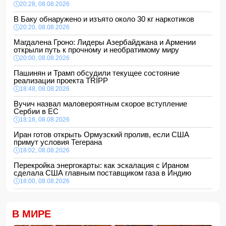
20:28, 08.08.2026
В Баку обнаружено и изъято около 30 кг наркотиков
20:20, 08.08.2026
Магдалена Гроно: Лидеры Азербайджана и Армении
открыли путь к прочному и необратимому миру
20:00, 08.08.2026
Пашинян и Трамп обсудили текущее состояние
реализации проекта TRIPP
18:48, 08.08.2026
Вучич назвал маловероятным скорое вступление
Сербии в ЕС
18:18, 08.08.2026
Иран готов открыть Ормузский пролив, если США
примут условия Тегерана
18:02, 08.08.2026
Перекройка энергокарты: как эскалация с Ираном
сделала США главным поставщиком газа в Индию
18:00, 08.08.2026
Сенат утвердил Тодда Бланша на пост генпрокурора
США
В МИРЕ
16:48, 08.08.2026