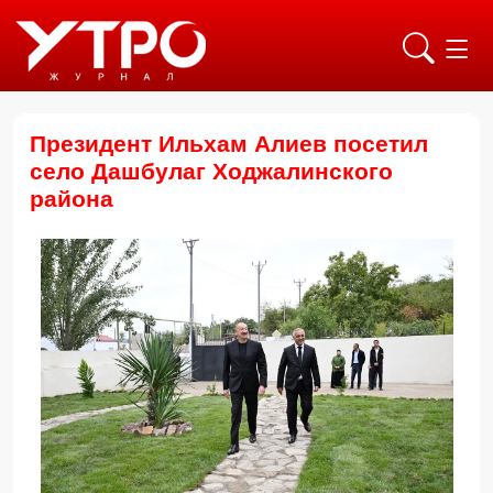
Президент Ильхам Алиев посетил
село Дашбулаг Ходжалинского
района