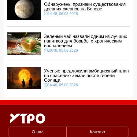
12:48, 06.08.2026
Обнаружены признаки существования
древних океанов на Венере
Глава МИД Украины выразил соболезнования в связи с
14:48, 06.08.2026
гибелью граждан Азербайджана в Азовском и Чёрном
морях
12:40, 06.08.2026
МЧС обратилось к гражданам, направляющимся на
Зеленый чай назвали одним из лучших
пляжи в ветреную погоду
напитков для борьбы с хроническим
12:34, 06.08.2026
воспалением
20:48, 05.08.2026
Ученые предложили амбициозный план
по спасению Земли после гибели
Солнца
14:48, 05.08.2026
О нас
Контакт