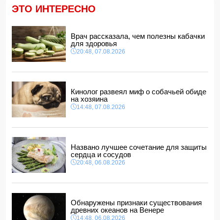
14:04, 07.08.2026
ЭТО ИНТЕРЕСНО
Ильхам Алиев подписал распоряжения в связи с двумя
дипломатами
14:00, 07.08.2026
Врач рассказала, чем полезны кабачки
для здоровья
Прогноз погоды в Азербайджане на 8 августа
20:48, 07.08.2026
12:48, 07.08.2026
В Азербайджане ищут сотрудников с зарплатой до 10
000 манатов
12:40, 07.08.2026
Кинолог развеял миф о собачьей обиде
на хозяина
14:48, 07.08.2026
Названо лучшее сочетание для защиты
сердца и сосудов
20:48, 06.08.2026
Обнаружены признаки существования
древних океанов на Венере
14:48, 06.08.2026