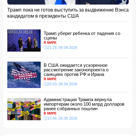
15:08, 07.08.2026
Трамп пока не готов выступить за выдвижение Вэнса
ВС РФ взяли под контроль Анискино в Харьковской
кандидатом в президенты США
области
15:00, 07.08.2026
Кинолог развеял миф о собачьей обиде на хозяина
Трамп уберег ребенка от падения со
14:48, 07.08.2026
сцены
В МИРЕ
По делу Arzum 9999 назначена повторная комплексная
21:28, 06.08.2026
экспертиза
14:40, 07.08.2026
ЕС ввел новые санкции против России
В США ожидается ускоренное
14:34, 07.08.2026
рассмотрение законопроекта о
санкциях против РФ и Ирана
Ужасающие подробности убийства мужа и жены в
В МИРЕ
Тертерском районе
20:20, 06.08.2026
14:28, 07.08.2026
На Самира Шарифова возложены новые полномочия
Администрация Трампа вернула
14:14, 07.08.2026
импортерам около 100 млрд долларов
ранее собранных пошлин
Сына Абеля Магеррамова отозвали от должности посла
В МИРЕ
15:48, 06.08.2026
14:10, 07.08.2026
Моуринью в шоке после отказа Родри от перехода в
"Реал"