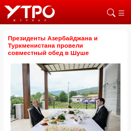
Президенты Азербайджана и
Туркменистана провели
совместный обед в Шуше