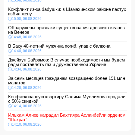
15:08, 06.08.2026
Конфликт из-за бабушки: в Шамахинском районе пастух
избил жену
15:00, 06.08.2026
Обнаружены признаки существования древних океанов
на Венере
14:48, 06.08.2026
В Баку 40-летний мужчина погиб, упав с балкона
14:40, 06.08.2026
Джейхун Байрамов: В случае необходимости мы будем
рады поставлять газ и дружественной Украине
14:34, 06.08.2026
За семь месяцев гражданам возвращено более 191 млн
манатов
14:28, 06.08.2026
Конфискованную квартиру Салима Муслимова продали
с 50% скидкой
14:14, 06.08.2026
Ильхам Алиев наградил Бахтияра Асланбейли орденом
"Шохрат"
14:10, 06.08.2026
Стали известны детали контракта Наримана Ахундзаде