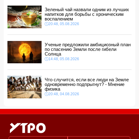
11:22, 06.08.2026
Зеленый чай назвали одним из лучших
В Гяндже перед рестораном произошла массовая драка:
напитков для борьбы с хроническим
есть погибший и пострадавшие
воспалением
11:20, 06.08.2026
20:48, 05.08.2026
Радостная новость для тех, кто хочет купить билет на
поезд из Баку в Тбилиси
11:16, 06.08.2026
Ученые предложили амбициозный план
по спасению Земли после гибели
Солнца
14:48, 05.08.2026
Что случится, если все люди на Земле
одновременно подпрыгнут? - Мнение
физика
20:48, 04.08.2026