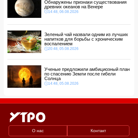
Обнаружены признаки существования
14:00, 06.08.2026
древних океанов на Венере
14:48, 06.08.2026
Прогноз погоды в Азербайджане на 7 августа
12:48, 06.08.2026
Глава МИД Украины выразил соболезнования в связи с
гибелью граждан Азербайджана в Азовском и Чёрном
Зеленый чай назвали одним из лучших
морях
напитков для борьбы с хроническим
12:40, 06.08.2026
воспалением
20:48, 05.08.2026
Ученые предложили амбициозный план
по спасению Земли после гибели
Солнца
14:48, 05.08.2026
О нас
Контакт