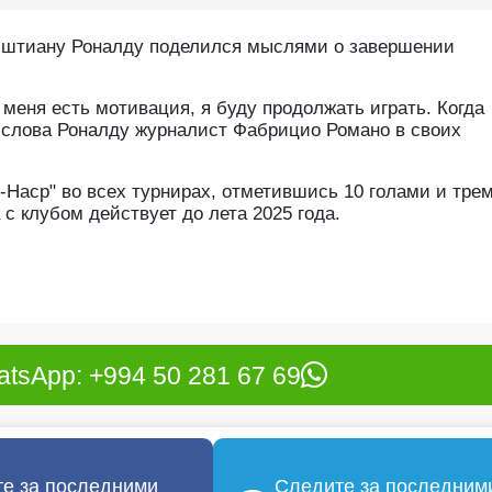
иштиану Роналду поделился мыслями о завершении
 меня есть мотивация, я буду продолжать играть. Когда
т слова Роналду журналист Фабрицио Романо в своих
-Наср" во всех турнирах, отметившись 10 голами и тре
с клубом действует до лета 2025 года.
tsApp: +994 50 281 67 69
е за последними
Следите за последним