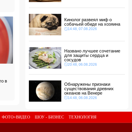
14:14, 07.08.2026
Сына Абеля Магеррамова отозвали от
должности посла
Кинолог развеял миф о
14:10, 07.08.2026
собачьей обиде на хозяина
Моуринью в шоке после отказа Родри от
14:48, 07.08.2026
перехода в "Реал"
14:04, 07.08.2026
Ильхам Алиев подписал распоряжения в
Названо лучшее сочетание
связи с двумя дипломатами
для защиты сердца и
14:00, 07.08.2026
сосудов
Прогноз погоды в Азербайджане на 8 августа
20:48, 06.08.2026
12:48, 07.08.2026
то в
В Азербайджане ищут сотрудников с
Обнаружены признаки
зарплатой до 10 000 манатов
существования древних
12:40, 07.08.2026
океанов на Венере
14:48, 06.08.2026
ФОТО+ВИДЕО
ШОУ - БИЗНЕС
ТЕХНОЛОГИЯ