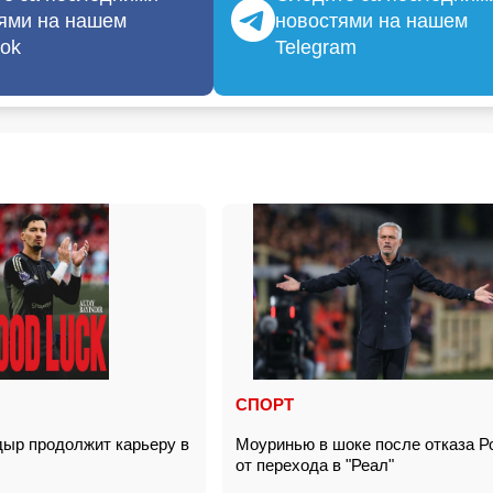
ями на нашем
новостями на нашем
ok
Telegram
СПОРТ
ыр продолжит карьеру в
Моуринью в шоке после отказа Р
от перехода в "Реал"