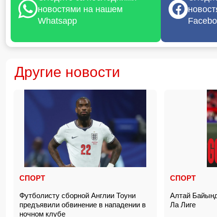
новостями на нашем
новост
Whatsapp
Facebo
Другие новости
СПОРТ
СПОРТ
Футболисту сборной Англии Тоуни
Алтай Байынд
предъявили обвинение в нападении в
Ла Лиге
ночном клубе