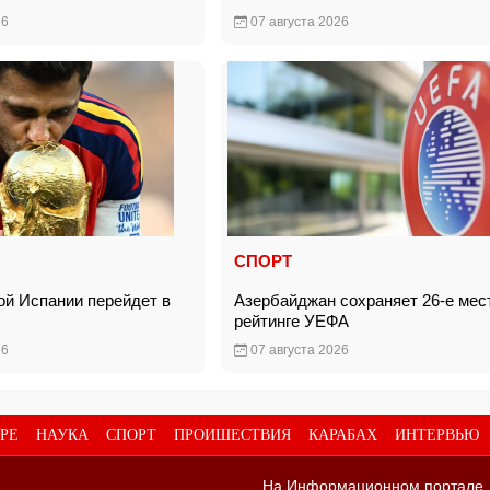
26
07 августа 2026
СПОРТ
ой Испании перейдет в
Азербайджан сохраняет 26-е мес
»
рейтинге УЕФА
26
07 августа 2026
РЕ
НАУКА
СПОРТ
ПРОИШЕСТВИЯ
КАРАБАХ
ИНТЕРВЬЮ
На Информационном портале