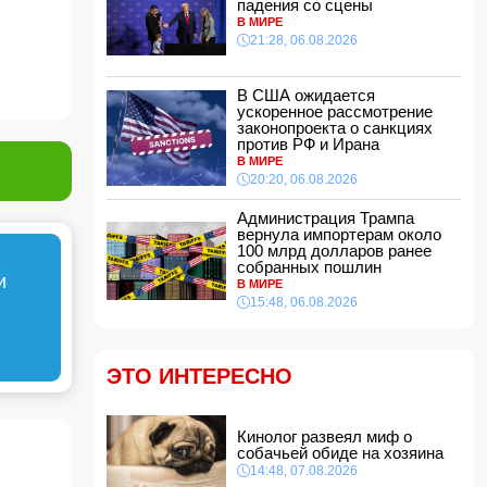
падения со сцены
11:48, 07.08.2026
В МИРЕ
21:28, 06.08.2026
Женщина попала за решетку из-за
необычного имени ребенка
11:40, 07.08.2026
В США ожидается
ускоренное рассмотрение
Европе предрекли ущерб в размере 800 млрд
законопроекта о санкциях
евро
против РФ и Ирана
11:34, 07.08.2026
В МИРЕ
Известная актриса обратилась к Эрдогану:
20:20, 06.08.2026
«Я не могу спать по ночам»
11:32, 07.08.2026
Администрация Трампа
вернула импортерам около
Звезда сборной Испании перейдет в
100 млрд долларов ранее
«Барселону»
собранных пошлин
и
11:30, 07.08.2026
В МИРЕ
15:48, 06.08.2026
ВС РФ поразили три судна с грузами для
ВСУ в Черном море
11:28, 07.08.2026
ЭТО ИНТЕРЕСНО
Во Флориде мужчина поймал 96 питонов и
выиграл 10 тысяч долларов
11:24, 07.08.2026
Кинолог развеял миф о
Том Холланд и Зендея тайно поженились
собачьей обиде на хозяина
11:22, 07.08.2026
14:48, 07.08.2026