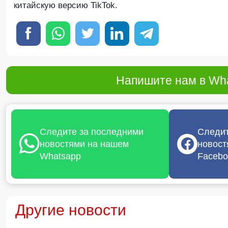
китайскую версию TikTok.
Напишите нам в Wha
Следите за последними
Следит
новостями на нашем
новост
Whatsapp
Facebo
Другие новости