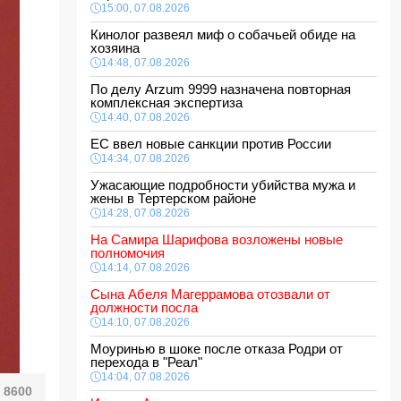
15:00, 07.08.2026
Кинолог развеял миф о собачьей обиде на
хозяина
14:48, 07.08.2026
По делу Arzum 9999 назначена повторная
комплексная экспертиза
14:40, 07.08.2026
ЕС ввел новые санкции против России
14:34, 07.08.2026
Ужасающие подробности убийства мужа и
жены в Тертерском районе
14:28, 07.08.2026
На Самира Шарифова возложены новые
полномочия
14:14, 07.08.2026
Сына Абеля Магеррамова отозвали от
должности посла
14:10, 07.08.2026
Моуринью в шоке после отказа Родри от
перехода в "Реал"
14:04, 07.08.2026
8600