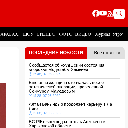
КАРАБАХ
ШОУ - БИЗНЕС
ФОТО+ВИДЕО
Журнал 'Утро'
ПОСЛЕДНИЕ НОВОСТИ
Все новости
Сообщается об ухудшении состояния
здоровья Моджтабы Хаменеи
15:48, 07.08.2026
Еще одна женщина скончалась после
эстетической операции, проведенной
Сеймуром Мамедовым
15:28, 07.08.2026
Алтай Байындыр продолжит карьеру в Ла
Лиге
15:08, 07.08.2026
ВС РФ взяли под контроль Анискино в
Харьковской области