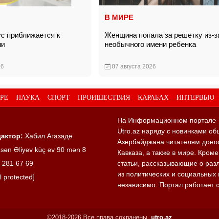
В МИРЕ
с приближается к
Женщина попала за решетку из-з
ции
необычного имени ребенка
26
07 августа 2026
РЕ
НАУКА
СПОРТ
ПРОИШЕСТВИЯ
КАРАБАХ
ИНТЕРВЬЮ
На Информационном портале
Utro.az наряду с новинками об
актор:
Хабил Агазаде
Азербайджана читателям донос
sən Əliyev küç ev 90 mən 8
Кавказа, а также в мире. Кром
 281 67 69
статьи, рассказывающие о раз
из политических и социальных 
l protected]
независимо. Портал работает 
©2018-2026 Все права сохранены.
utro.az