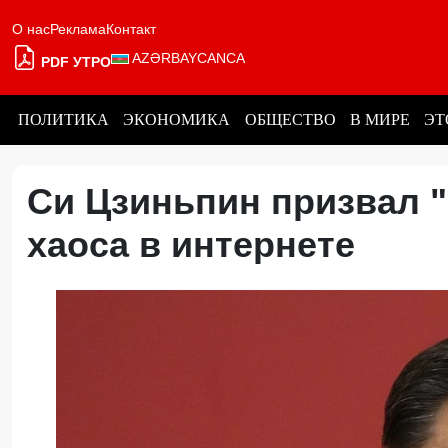
О нас
Реклама
Контакт
AZƏRBAYCANCA
PDF УТРО
ПОЛИТИКА
ЭКОНОМИКА
ОБЩЕСТВО
В МИРЕ
ЭТ
Си Цзиньпин призвал 
хаоса в интернете