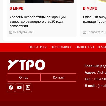
В МИРЕ
В МИРЕ
Уровень безработицы во Франции
Опасный виру
вырос до рекордного с 2020 года
границе Тур
показателя
07 августа 2026
07 августа 20
ПОЛИТИКА
ЭКОНОМИКА
ОБЩЕСТВО
В МИ
Главный ред
Адрес:
Ak.Hə
О нас
Контакт
Тел :
+994 50
E-mail :
[emai