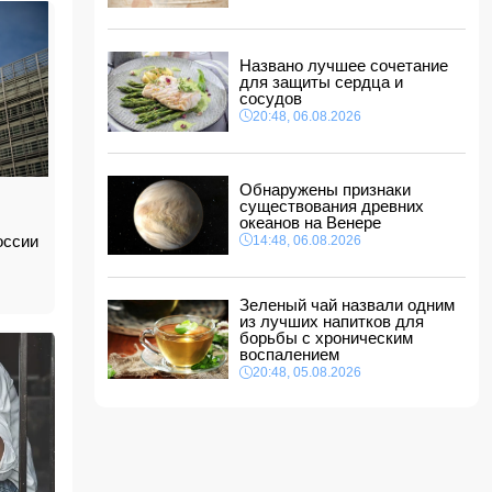
Трагедия в Тертере: пожилые супруги стали
жертвами поджога
11:20, 07.08.2026
Названо лучшее сочетание
Владельцев квартир предупредили о
для защиты сердца и
проверке систем отопления
сосудов
11:16, 07.08.2026
20:48, 06.08.2026
В Бейлаганском районе продолжаются поиски
утонувшего в канале молодого мужчины
11:08, 07.08.2026
Обнаружены признаки
существования древних
Трамп подписал указ о запрете "родильного
океанов на Венере
туризма" в США
оссии
14:48, 06.08.2026
11:00, 07.08.2026
Зеленый чай назвали одним
из лучших напитков для
борьбы с хроническим
воспалением
20:48, 05.08.2026