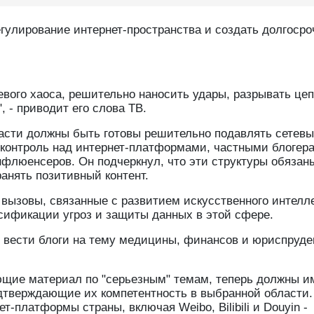
гулирование интернет-пространства и создать долгоср
евого хаоса, решительно наносить удары, разрывать це
, - приводит его слова ТВ.
власти должны быть готовы решительно подавлять сетев
 контроль над интернет-платформами, частными блогер
флюенсеров. Он подчеркнул, что эти структуры обязан
анять позитивный контент.
 вызовы, связанные с развитием искусственного интелле
сификации угроз и защиты данных в этой сфере.
й вести блоги на тему медицины, финансов и юриспруд
ющие материал по "серьезным" темам, теперь должны и
дтверждающие их компетентность в выбранной области.
т-платформы страны, включая Weibo, Bilibili и Douyin -