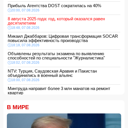
Прибыль Агентства DOST сократилась на 40%
20:00, 07.08.2026
8 августа 2025 года: год, который оказался равен
десятилетиям
18:48, 07.08.2026
Микаил Джаббаров: Цифровая трансформация SOCAR
повысила эффективность производства
18:18, 07.08.2026
Объявлены результаты экзамена по выявлению
способностей по специальности "Журналистика"
18:02, 07.08.2026
NTV: Турция, Саудовская Аравия и Пакистан
объединились в военный альянс
18:00, 07.08.2026
Минтруда направит более 3 млн манатов на ремонт
квартир
16:48, 07.08.2026
Сформирована структура Совета по медиа и вещанию
В МИРЕ
16:28, 07.08.2026
Пожар в историческом здании в Баку потушен
16:16, 07.08.2026