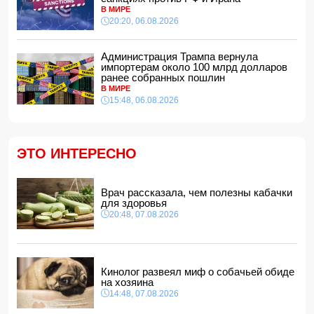
Ужасающие подробности убийства мужа и жены в
В МИРЕ
Тертерском районе
20:20, 06.08.2026
14:28, 07.08.2026
На Самира Шарифова возложены новые полномочия
Администрация Трампа вернула
14:14, 07.08.2026
импортерам около 100 млрд долларов
ранее собранных пошлин
Сына Абеля Магеррамова отозвали от должности посла
В МИРЕ
15:48, 06.08.2026
14:10, 07.08.2026
Моуринью в шоке после отказа Родри от перехода в
"Реал"
14:04, 07.08.2026
ЭТО ИНТЕРЕСНО
Ильхам Алиев подписал распоряжения в связи с двумя
дипломатами
14:00, 07.08.2026
Врач рассказала, чем полезны кабачки
для здоровья
Прогноз погоды в Азербайджане на 8 августа
20:48, 07.08.2026
12:48, 07.08.2026
В Азербайджане ищут сотрудников с зарплатой до 10
000 манатов
12:40, 07.08.2026
Кинолог развеял миф о собачьей обиде
на хозяина
14:48, 07.08.2026