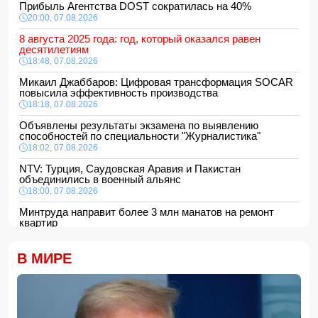
Прибыль Агентства DOST сократилась на 40%
20:00, 07.08.2026
8 августа 2025 года: год, который оказался равен
десятилетиям
18:48, 07.08.2026
Микаил Джаббаров: Цифровая трансформация SOCAR
повысила эффективность производства
18:18, 07.08.2026
Объявлены результаты экзамена по выявлению
способностей по специальности "Журналистика"
18:02, 07.08.2026
NTV: Турция, Саудовская Аравия и Пакистан
объединились в военный альянс
18:00, 07.08.2026
Минтруда направит более 3 млн манатов на ремонт
квартир
16:48, 07.08.2026
Сформирована структура Совета по медиа и вещанию
В МИРЕ
16:28, 07.08.2026
Пожар в историческом здании в Баку потушен
16:16, 07.08.2026