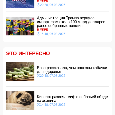
В МИРЕ
Тертерском районе
20:20, 06.08.2026
14:28, 07.08.2026
На Самира Шарифова возложены новые полномочия
Администрация Трампа вернула
14:14, 07.08.2026
импортерам около 100 млрд долларов
ранее собранных пошлин
Сына Абеля Магеррамова отозвали от должности посла
В МИРЕ
15:48, 06.08.2026
14:10, 07.08.2026
Моуринью в шоке после отказа Родри от перехода в
"Реал"
14:04, 07.08.2026
ЭТО ИНТЕРЕСНО
Ильхам Алиев подписал распоряжения в связи с двумя
дипломатами
14:00, 07.08.2026
Врач рассказала, чем полезны кабачки
для здоровья
Прогноз погоды в Азербайджане на 8 августа
20:48, 07.08.2026
12:48, 07.08.2026
В Азербайджане ищут сотрудников с зарплатой до 10
000 манатов
12:40, 07.08.2026
Кинолог развеял миф о собачьей обиде
на хозяина
14:48, 07.08.2026