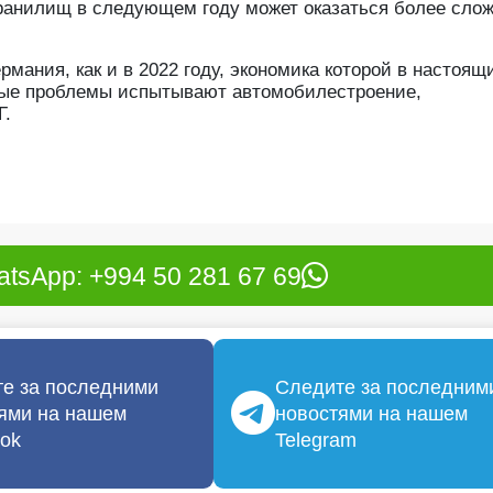
охранилищ в следующем году может оказаться более сло
мания, как и в 2022 году, экономика которой в настоящ
зные проблемы испытывают автомобилестроение,
Г.
tsApp: +994 50 281 67 69
е за последними
Следите за последним
ями на нашем
новостями на нашем
ok
Telegram