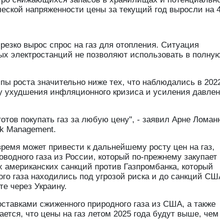
ческой напряженности цены за текущий год выросли на 
 резко вырос спрос на газ для отопления. Ситуация
вых электростанций не позволяют использовать в полну
.
пы роста значительно ниже тех, что наблюдались в 2022
озу ухудшения инфляционного кризиса и усиления давлен
готов покупать газ за любую цену", - заявил Арне Ломан
sk Management.
ремя может привести к дальнейшему росту цен на газ,
оводного газа из России, который по-прежнему закупает
х американских санкций против Газпромбанка, который
го газа находились под угрозой риска и до санкций СШ
те через Украину.
ставками сжиженного природного газа из США, а также
ается, что цены на газ летом 2025 года будут выше, че