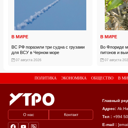
В МИРЕ
В МИРЕ
ВС РФ поразили три судна с грузами
Во Флориде м
для ВСУ в Черном море
питонов и вы
07 августа 2026
07 августа 20
ПОЛИТИКА
ЭКОНОМИКА
ОБЩЕСТВО
В МИ
Главный ред
Адрес:
Ak.Hə
О нас
Контакт
Тел :
+994 50
E-mail :
[emai