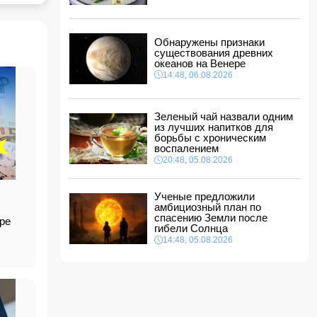
между Азербайджаном и Центральной Азией
18:18, 06.08.2026
Стала известна дата II этапа вступительного
Обнаружены признаки
экзамена в резидентуру
существования древних
18:02, 06.08.2026
океанов на Венере
14:48, 06.08.2026
Новрузали Асланов провел встречу с
избирателями в Исмаиллинском районе
-
ФОТО
18:00, 06.08.2026
Зеленый чай назвали одним
из лучших напитков для
«Новые технологии формируют новые
борьбы с хроническим
профессии на рынке труда» — эксперт
воспалением
16:48, 06.08.2026
20:48, 05.08.2026
Джейхун Байрамов и Андрей Сибига проводят
встречу в Киеве
Ученые предложили
16:28, 06.08.2026
амбициозный план по
спасению Земли после
ре
гибели Солнца
14:48, 05.08.2026