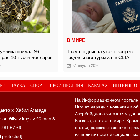
В МИРЕ
ужчина поймал 96
Трамп подписал указ о запрете
играл 10 тысяч долларов
"родильного туризма" в США
26
07 августа 2026
РЕ
НАУКА
СПОРТ
ПРОИШЕСТВИЯ
КАРАБАХ
ИНТЕРВЬЮ
На Информационном портале
Utro.az наряду с новинками об
актор:
Хабил Агазаде
Азербайджана читателям донос
sən Əliyev küç ev 90 mən 8
Кавказа, а также в мире. Кром
 281 67 69
статьи, рассказывающие о раз
из политических и социальных 
l protected]