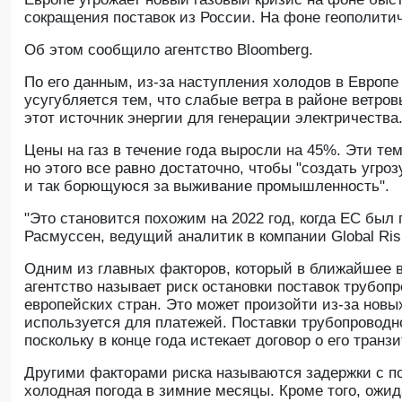
сокращения поставок из России. На фоне геополити
Об этом сообщило агентство Bloomberg.
По его данным, из-за наступления холодов в Европе
усугубляется тем, что слабые ветра в районе ветро
этот источник энергии для генерации электричества
Цены на газ в течение года выросли на 45%. Эти тем
но этого все равно достаточно, чтобы "создать угр
и так борющуюся за выживание промышленность".
"Это становится похожим на 2022 год, когда ЕС был 
Расмуссен, ведущий аналитик в компании Global Ri
Одним из главных факторов, который в ближайшее в
агентство называет риск остановки поставок трубопр
европейских стран. Это может произойти из-за новы
используется для платежей. Поставки трубопроводно
поскольку в конце года истекает договор о его транзи
Другими факторами риска называются задержки с по
холодная погода в зимние месяцы. Кроме того, ожид