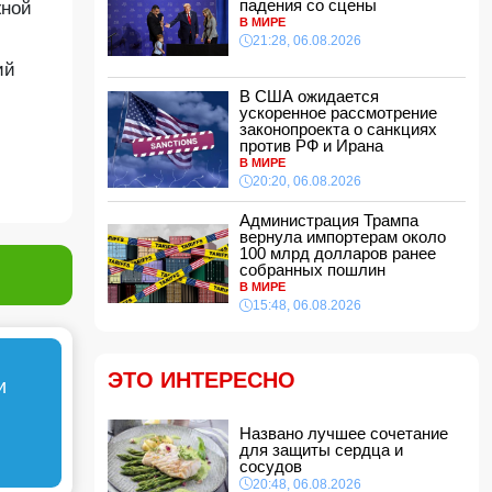
падения со сцены
жной
21:16, 06.08.2026
В МИРЕ
21:28, 06.08.2026
Такер Карлсон обвинил руководство США во
лжи
ий
21:00, 06.08.2026
В США ожидается
ускоренное рассмотрение
Названо лучшее сочетание для защиты
законопроекта о санкциях
сердца и сосудов
против РФ и Ирана
20:48, 06.08.2026
В МИРЕ
Салах официально стал игроком
20:20, 06.08.2026
"Трабзонспора": раскрыты детали контракта
20:28, 06.08.2026
Администрация Трампа
вернула импортерам около
В США ожидается ускоренное рассмотрение
100 млрд долларов ранее
законопроекта о санкциях против РФ и Ирана
собранных пошлин
В МИРЕ
20:20, 06.08.2026
15:48, 06.08.2026
Вниманию пассажиров: меняются схемы
движения шести автобусных маршрутов
20:00, 06.08.2026
ЭТО ИНТЕРЕСНО
и
Путин: «Перед Россией и Киргизией открыты
широкие перспективы для сотрудничества»
Названо лучшее сочетание
18:48, 06.08.2026
для защиты сердца и
Чолпон-Атинская декларация укрепит
сосудов
институциональные основы отношений
20:48, 06.08.2026