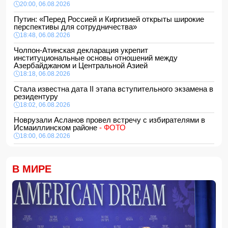
20:00, 06.08.2026
Путин: «Перед Россией и Киргизией открыты широкие
перспективы для сотрудничества»
18:48, 06.08.2026
Чолпон-Атинская декларация укрепит
институциональные основы отношений между
Азербайджаном и Центральной Азией
18:18, 06.08.2026
Стала известна дата II этапа вступительного экзамена в
резидентуру
18:02, 06.08.2026
Новрузали Асланов провел встречу с избирателями в
Исмаиллинском районе
- ФОТО
18:00, 06.08.2026
«Новые технологии формируют новые профессии на
рынке труда» — эксперт
В МИРЕ
16:48, 06.08.2026
Джейхун Байрамов и Андрей Сибига проводят встречу в
Киеве
16:28, 06.08.2026
Гави покрасил волосы в розовый цвет в честь победы
Испании на ЧМ-2026