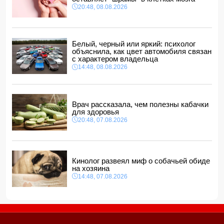
14:04, 08.08.2026
20:48, 08.08.2026
Прогноз погоды в Азербайджане на 9 августа
14:00, 08.08.2026
Никол Пашинян позвонил Ильхаму Алиеву
Белый, черный или яркий: психолог
12:48, 08.08.2026
объяснила, как цвет автомобиля связан
с характером владельца
СМИ: США ищут на Кубе фигуру для повторения
14:48, 08.08.2026
"венесуэльского сценария"
12:40, 08.08.2026
Врач рассказала, чем полезны кабачки
для здоровья
20:48, 07.08.2026
Кинолог развеял миф о собачьей обиде
на хозяина
14:48, 07.08.2026