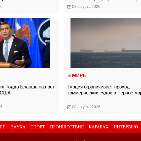
26
08 августа 2026
В МИРЕ
ил Тодда Бланша на пост
Турция ограничивает проход
а США
коммерческих судов в Черное м
26
08 августа 2026
РЕ
НАУКА
СПОРТ
ПРОИШЕСТВИЯ
КАРАБАХ
ИНТЕРВЬЮ