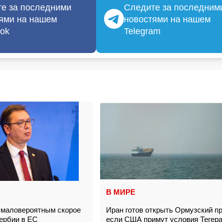
е за последними
Следите за последним
ями на нашем
новостями на нашем
ok
Telegram
В МИРЕ
 маловероятным скорое
Иран готов открыть Ормузский п
Сербии в ЕС
если США примут условия Теге