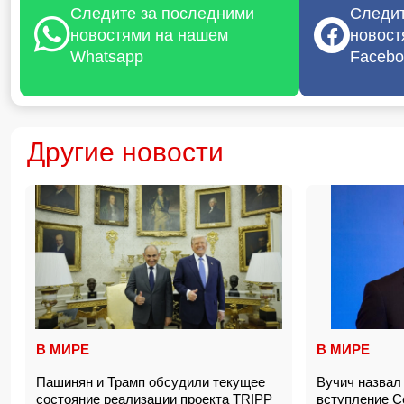
Следите за последними
Следит
новостями на нашем
новост
Whatsapp
Facebo
Другие новости
В МИРЕ
В МИРЕ
Пашинян и Трамп обсудили текущее
Вучич назвал
состояние реализации проекта TRIPP
вступление 