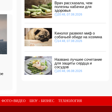
12:12, 08.08.2026
Врач рассказала, чем
полезны кабачки для
В мире зафиксирован рекордный рост цен на
здоровья
продукты
20:48, 07.08.2026
12:00, 08.08.2026
В Гобустанском районе Hyundai врезался в
фонарный столб: есть погибший
11:48, 08.08.2026
Кинолог развеял миф о
собачьей обиде на хозяина
США ввели санкции против двух криптобирж
14:48, 07.08.2026
за сотрудничество с КСИР
11:40, 08.08.2026
Фон дер Ляйен захотела пресечь доходы
России «со всех сторон»
Названо лучшее сочетание
11:34, 08.08.2026
для защиты сердца и
сосудов
20:48, 06.08.2026
оре
ФОТО+ВИДЕО
ШОУ - БИЗНЕС
ТЕХНОЛОГИЯ