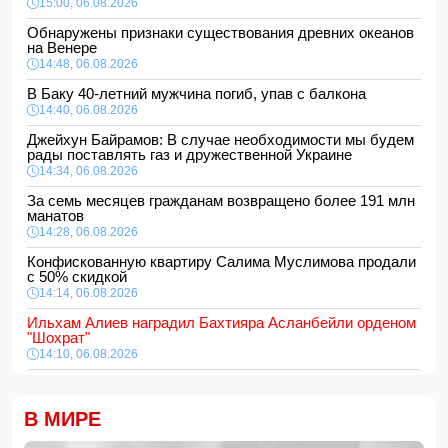
15:00, 06.08.2026
Обнаружены признаки существования древних океанов
на Венере
14:48, 06.08.2026
В Баку 40-летний мужчина погиб, упав с балкона
14:40, 06.08.2026
Джейхун Байрамов: В случае необходимости мы будем
рады поставлять газ и дружественной Украине
14:34, 06.08.2026
За семь месяцев гражданам возвращено более 191 млн
манатов
14:28, 06.08.2026
Конфискованную квартиру Салима Муслимова продали
с 50% скидкой
14:14, 06.08.2026
Ильхам Алиев наградил Бахтияра Асланбейли орденом
"Шохрат"
14:10, 06.08.2026
Стали известны детали контракта Наримана Ахундзаде
с "Эрзурумспором"
В МИРЕ
14:04, 06.08.2026
Ильхам Алиев отозвал двух постоянных