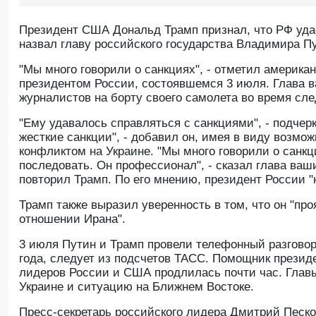
Президент США Дональд Трамп признал, что РФ удае
назвал главу российского государства Владимира 
"Мы много говорили о санкциях", - отметил америка
президентом России, состоявшемся 3 июля. Глава 
журналистов на борту своего самолета во время сл
"Ему удавалось справляться с санкциями", - подчер
жесткие санкции", - добавил он, имея в виду возмо
конфликтом на Украине. "Мы много говорили о санкци
последовать. Он профессионал", - сказал глава ваш
повторил Трамп. По его мнению, президент России "н
Трамп также выразил уверенность в том, что он "пр
отношении Ирана".
3 июля Путин и Трамп провели телефонный разговор
года, следует из подсчетов ТАСС. Помощник прези
лидеров России и США продлилась почти час. Главы
Украине и ситуацию на Ближнем Востоке.
Пресс-секретарь российского лидера Дмитрий Песко