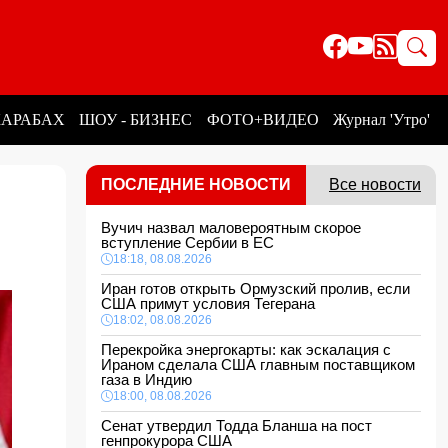
КАРАБАХ
ШОУ - БИЗНЕС
ФОТО+ВИДЕО
Журнал 'Утро'
ПОСЛЕДНИЕ НОВОСТИ
Все новости
Вучич назвал маловероятным скорое
вступление Сербии в ЕС
18:18, 08.08.2026
Иран готов открыть Ормузский пролив, если
США примут условия Тегерана
18:02, 08.08.2026
Перекройка энергокарты: как эскалация с
Ираном сделала США главным поставщиком
газа в Индию
18:00, 08.08.2026
Сенат утвердил Тодда Бланша на пост
генпрокурора США