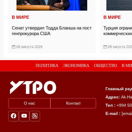
В МИРЕ
В МИРЕ
Сенат утвердил Тодда Бланша на пост
Турция огран
генпрокурора США
коммерческих
08 августа 2026
08 августа 20
ПОЛИТИКА
ЭКОНОМИКА
ОБЩЕСТВО
В МИ
Главный ред
Адрес:
Ak.Hə
О нас
Контакт
Тел :
+994 50
E-mail :
[emai