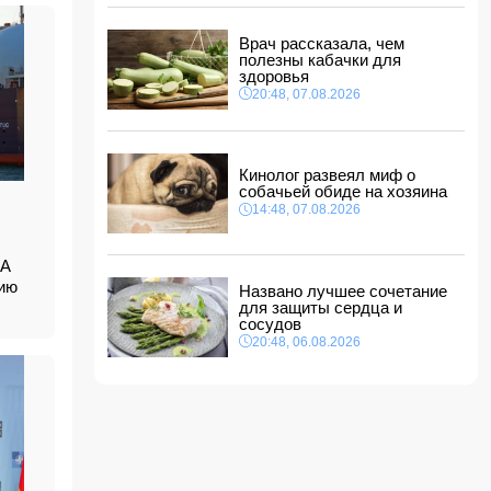
США ввели санкции против двух криптобирж
за сотрудничество с КСИР
Врач рассказала, чем
полезны кабачки для
11:40, 08.08.2026
здоровья
Фон дер Ляйен захотела пресечь доходы
20:48, 07.08.2026
России «со всех сторон»
11:34, 08.08.2026
Дочь Успенской решила взять фамилию
матери
Кинолог развеял миф о
собачьей обиде на хозяина
11:32, 08.08.2026
14:48, 07.08.2026
В ФИФА прокомментировали обвинения
Инфантино в спонсировании любовницы
11:30, 08.08.2026
ША
дию
Названо лучшее сочетание
для защиты сердца и
сосудов
20:48, 06.08.2026