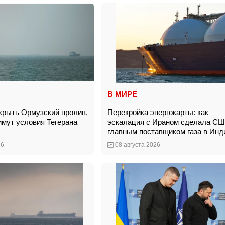
В МИРЕ
ткрыть Ормузский пролив,
Перекройка энергокарты: как
имут условия Тегерана
эскалация с Ираном сделала С
главным поставщиком газа в Ин
26
08 августа 2026