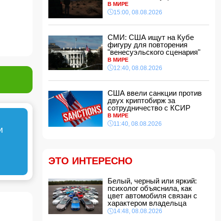
В МИРЕ
15:00, 08.08.2026
14:00, 08.08.2026
Никол Пашинян позвонил Ильхаму Алиеву
СМИ: США ищут на Кубе
12:48, 08.08.2026
фигуру для повторения
СМИ: США ищут на Кубе фигуру для
"венесуэльского сценария"
повторения "венесуэльского сценария"
В МИРЕ
12:40, 08.08.2026
12:40, 08.08.2026
В Сахалинской области произошло
землетрясение магнитудой 5.3
США ввели санкции против
12:34, 08.08.2026
двух криптобирж за
сотрудничество с КСИР
Новая Зеландия ввела 35-й пакет санкций
В МИРЕ
против России
11:40, 08.08.2026
12:28, 08.08.2026
и
Защитник "Барселоны" Рональд Араухо
переходит в "Ливерпуль"
12:12, 08.08.2026
ЭТО ИНТЕРЕСНО
В мире зафиксирован рекордный рост цен на
продукты
Белый, черный или яркий:
12:00, 08.08.2026
психолог объяснила, как
цвет автомобиля связан с
В Гобустанском районе Hyundai врезался в
характером владельца
фонарный столб: есть погибший
14:48, 08.08.2026
11:48, 08.08.2026