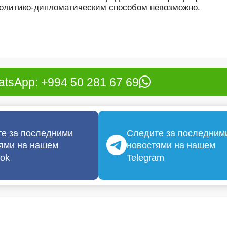
 политико-дипломатическим способом невозможно.
tsApp: +994 50 281 67 69
е за последними
Следите за последним
ями на нашем
новостями на нашем
ok
Telegram