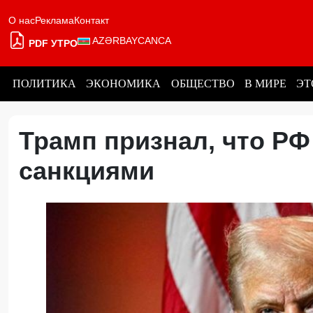
О нас
Реклама
Контакт
AZƏRBAYCANCA
PDF УТРО
ПОЛИТИКА
ЭКОНОМИКА
ОБЩЕСТВО
В МИРЕ
ЭТ
Трамп признал, что РФ
санкциями