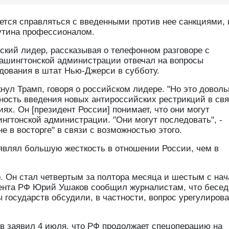
тся справляться с введенными против нее санкциями, 
Путина профессионалом.
нский лидер, рассказывая о телефонном разговоре с
вашингтонской администрации отвечал на вопросы
едования в штат Нью-Джерси в субботу.
кнул Трамп, говоря о российском лидере. "Но это доволь
жность введения новых антироссийских рестрикций в свя
ях. Он [президент России] понимает, что они могут
ингтонской администрации. "Они могут последовать", -
е в восторге" в связи с возможностью этого.
оявлял большую жесткость в отношении России, чем в
. Он стал четвертым за полтора месяца и шестым с нач
дента РФ Юрий Ушаков сообщил журналистам, что бесед
 государств обсудили, в частности, вопрос урегулирова
в заявил 4 июля, что РФ продолжает спецоперацию на