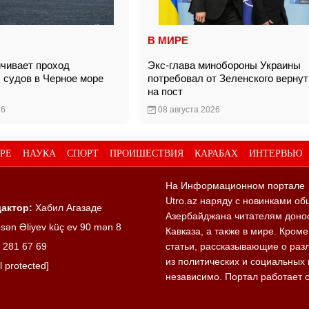
В МИРЕ
ичивает проход
Экс-глава минобороны Украины
 судов в Черное море
потребовал от Зеленского вернут
на пост
26
08 августа 2026
РЕ
НАУКА
СПОРТ
ПРОИШЕСТВИЯ
КАРАБАХ
ИНТЕРВЬЮ
На Информационном портале
Utro.az наряду с новинками об
актор:
Хабил Агазаде
Азербайджана читателям донос
sən Əliyev küç ev 90 mən 8
Кавказа, а также в мире. Кром
 281 67 69
статьи, рассказывающие о раз
из политических и социальных 
l protected]
независимо. Портал работает 