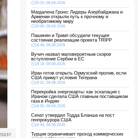
20:20, 08.08.2026
Магдалена Гроно: Лидеры Азербайджана и
Армении открыли путь к прочному и
необратимому миру
20:00, 08.08.2026
Пашинян и Трамп обсудили текущее
состояние реализации проекта TRIPP
18:48, 08.08.2026
Вучич назвал маловероятным скорое
вступление Сербии в ЕС
18:18, 08.08.2026
Иран готов открыть Ормузский пролив, если
США примут условия Тегерана
18:02, 08.08.2026
Перекройка энергокарты: как эскалация с
Ираном сделала США главным поставщиком
газа в Индию
18:00, 08.08.2026
Сенат утвердил Тодда Бланша на пост
генпрокурора США
16:48, 08.08.2026
Турция ограничивает проход коммерческих
25237