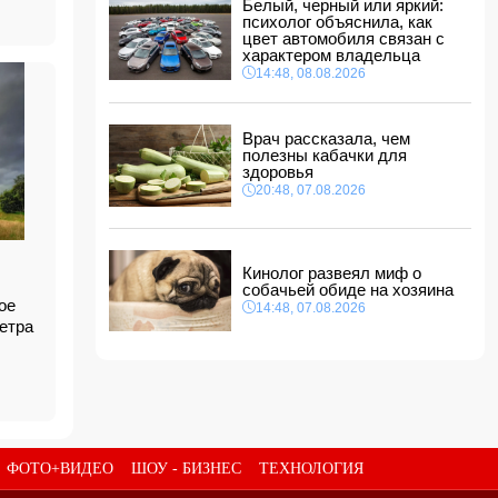
Белый, черный или яркий:
Никол Пашинян позвонил Ильхаму Алиеву
психолог объяснила, как
12:48, 08.08.2026
цвет автомобиля связан с
характером владельца
СМИ: США ищут на Кубе фигуру для
повторения "венесуэльского сценария"
14:48, 08.08.2026
12:40, 08.08.2026
В Сахалинской области произошло
Врач рассказала, чем
землетрясение магнитудой 5.3
полезны кабачки для
12:34, 08.08.2026
здоровья
20:48, 07.08.2026
Новая Зеландия ввела 35-й пакет санкций
против России
12:28, 08.08.2026
Защитник "Барселоны" Рональд Араухо
Кинолог развеял миф о
переходит в "Ливерпуль"
собачьей обиде на хозяина
12:12, 08.08.2026
ое
14:48, 07.08.2026
ветра
ФОТО+ВИДЕО
ШОУ - БИЗНЕС
ТЕХНОЛОГИЯ