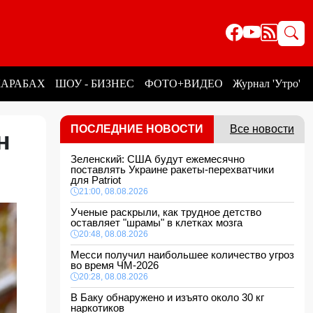
КАРАБАХ
ШОУ - БИЗНЕС
ФОТО+ВИДЕО
Журнал 'Утро'
ПОСЛЕДНИЕ НОВОСТИ
Все новости
н
Зеленский: США будут ежемесячно
ы
поставлять Украине ракеты-перехватчики
для Patriot
21:00, 08.08.2026
Ученые раскрыли, как трудное детство
оставляет "шрамы" в клетках мозга
20:48, 08.08.2026
Месси получил наибольшее количество угроз
во время ЧМ-2026
20:28, 08.08.2026
В Баку обнаружено и изъято около 30 кг
наркотиков