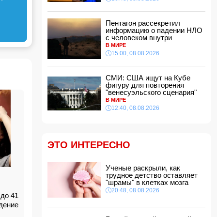
Зеленский встретился с Вучичем
14:40, 08.08.2026
Пентагон рассекретил
информацию о падении НЛО
В Азербайджане ожидается жара до 41
с человеком внутри
градуса — объявлено предупреждение
В МИРЕ
14:34, 08.08.2026
15:00, 08.08.2026
В Агдашском районе расследуется конфликт,
связанный с церемонией помолвки с
СМИ: США ищут на Кубе
участием несовершеннолетней
фигуру для повторения
14:28, 08.08.2026
"венесуэльского сценария"
В МИРЕ
Найдено тело утонувшего в море 16-летнего
юноши
12:40, 08.08.2026
14:14, 08.08.2026
ФИФА выступила с заявлением на фоне
скандальных обвинений в адрес Инфантино
ЭТО ИНТЕРЕСНО
14:10, 08.08.2026
ВС РФ взяли под контроль Ивановку в
Харьковской области
Ученые раскрыли, как
трудное детство оставляет
14:04, 08.08.2026
"шрамы" в клетках мозга
Прогноз погоды в Азербайджане на 9 августа
20:48, 08.08.2026
до 41
дение
14:00, 08.08.2026