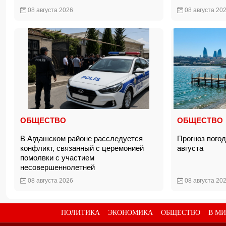
08 августа 2026
08 августа 20
ОБЩЕСТВО
ОБЩЕСТВО
В Агдашском районе расследуется
Прогноз пого
конфликт, связанный с церемонией
августа
помолвки с участием
несовершеннолетней
08 августа 2026
08 августа 20
ПОЛИТИКА
ЭКОНОМИКА
ОБЩЕСТВО
В МИ