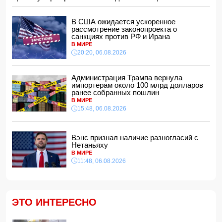
За месяц пограничники задержали 330 разыскиваемых
лиц
В США ожидается ускоренное
15:08, 06.08.2026
рассмотрение законопроекта о
санкциях против РФ и Ирана
Конфликт из-за бабушки: в Шамахинском районе пастух
В МИРЕ
избил жену
20:20, 06.08.2026
15:00, 06.08.2026
Обнаружены признаки существования древних океанов
на Венере
Администрация Трампа вернула
импортерам около 100 млрд долларов
14:48, 06.08.2026
ранее собранных пошлин
В Баку 40-летний мужчина погиб, упав с балкона
В МИРЕ
14:40, 06.08.2026
15:48, 06.08.2026
Джейхун Байрамов: В случае необходимости мы будем
рады поставлять газ и дружественной Украине
Вэнс признал наличие разногласий с
14:34, 06.08.2026
Нетаньяху
За семь месяцев гражданам возвращено более 191 млн
В МИРЕ
манатов
11:48, 06.08.2026
14:28, 06.08.2026
Конфискованную квартиру Салима Муслимова продали
с 50% скидкой
14:14, 06.08.2026
ЭТО ИНТЕРЕСНО
Ильхам Алиев наградил Бахтияра Асланбейли орденом
"Шохрат"