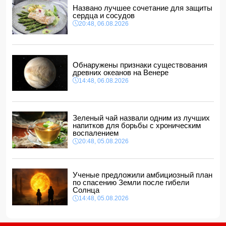
Названо лучшее сочетание для защиты
14:10, 06.08.2026
сердца и сосудов
Стали известны детали контракта Наримана Ахундзаде
20:48, 06.08.2026
с "Эрзурумспором"
14:04, 06.08.2026
Ильхам Алиев отозвал двух постоянных
представителей, одного назначил на новую должность
Обнаружены признаки существования
14:00, 06.08.2026
древних океанов на Венере
14:48, 06.08.2026
Прогноз погоды в Азербайджане на 7 августа
12:48, 06.08.2026
Глава МИД Украины выразил соболезнования в связи с
гибелью граждан Азербайджана в Азовском и Чёрном
Зеленый чай назвали одним из лучших
морях
напитков для борьбы с хроническим
12:40, 06.08.2026
воспалением
20:48, 05.08.2026
Ученые предложили амбициозный план
по спасению Земли после гибели
Солнца
14:48, 05.08.2026