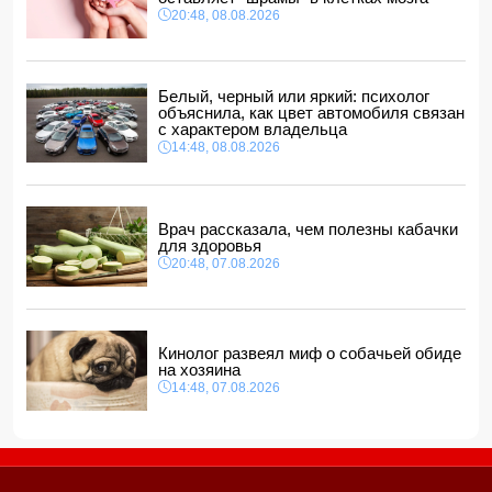
14:04, 08.08.2026
20:48, 08.08.2026
Прогноз погоды в Азербайджане на 9 августа
14:00, 08.08.2026
Никол Пашинян позвонил Ильхаму Алиеву
Белый, черный или яркий: психолог
12:48, 08.08.2026
объяснила, как цвет автомобиля связан
с характером владельца
СМИ: США ищут на Кубе фигуру для повторения
14:48, 08.08.2026
"венесуэльского сценария"
12:40, 08.08.2026
Врач рассказала, чем полезны кабачки
для здоровья
20:48, 07.08.2026
Кинолог развеял миф о собачьей обиде
на хозяина
14:48, 07.08.2026