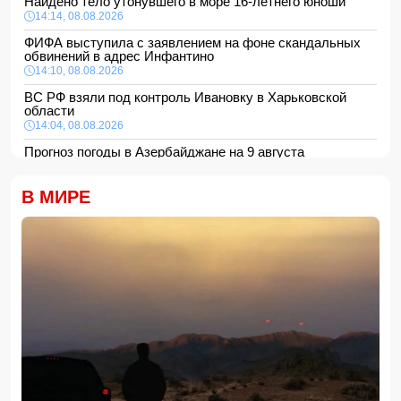
Найдено тело утонувшего в море 16-летнего юноши
14:14, 08.08.2026
ФИФА выступила с заявлением на фоне скандальных
обвинений в адрес Инфантино
14:10, 08.08.2026
ВС РФ взяли под контроль Ивановку в Харьковской
области
14:04, 08.08.2026
Прогноз погоды в Азербайджане на 9 августа
14:00, 08.08.2026
Никол Пашинян позвонил Ильхаму Алиеву
В МИРЕ
12:48, 08.08.2026
СМИ: США ищут на Кубе фигуру для повторения
"венесуэльского сценария"
12:40, 08.08.2026
В Сахалинской области произошло землетрясение
магнитудой 5.3
12:34, 08.08.2026
Новая Зеландия ввела 35-й пакет санкций против
России
12:28, 08.08.2026
Защитник "Барселоны" Рональд Араухо переходит в