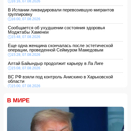
16:16, 07.08.2026
В Испании ликвидировали перевозившую мигрантов
группировку
16:00, 07.08.2026
Сообщается об ухудшении состояния здоровья
Моджтабы Хаменеи
15:48, 07.08.2026
Еще одна женщина скончалась после эстетической
операции, проведенной Сеймуром Мамедовым
15:28, 07.08.2026
Алтай Байындыр продолжит карьеру в Ла Лиге
15:08, 07.08.2026
ВС РФ взяли под контроль Анискино в Харьковской
области
15:00, 07.08.2026
Кинолог развеял миф о собачьей обиде на хозяина
В МИРЕ
14:48, 07.08.2026
По делу Arzum 9999 назначена повторная комплексная
экспертиза
14:40, 07.08.2026
ЕС ввел новые санкции против России
14:34, 07.08.2026