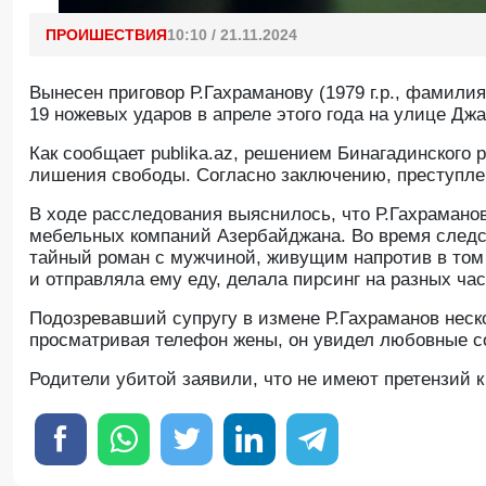
ПРОИШЕСТВИЯ
10:10 / 21.11.2024
Вынесен приговор Р.Гахраманову (1979 г.р., фамил
19 ножевых ударов в апреле этого года на улице Дж
Как сообщает publika.az, решением Бинагадинского 
лишения свободы. Согласно заключению, преступле
В ходе расследования выяснилось, что Р.Гахрамано
мебельных компаний Азербайджана. Во время следст
тайный роман с мужчиной, живущим напротив в том 
и отправляла ему еду, делала пирсинг на разных час
Подозревавший супругу в измене Р.Гахраманов неско
просматривая телефон жены, он увидел любовные с
Родители убитой заявили, что не имеют претензий к