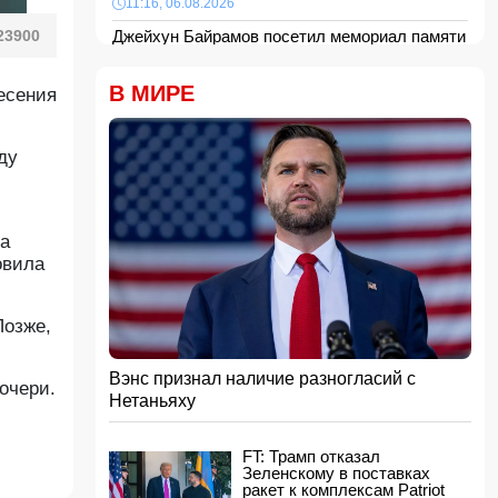
11:16, 06.08.2026
23900
Джейхун Байрамов посетил мемориал памяти
защитников Украины, погибших в войне
11:08, 06.08.2026
В МИРЕ
есения
СМИ: ЦРУ создало секретную оперативную
группу по Кубе
11:00, 06.08.2026
ду
Новруз Аслан: Минная угроза остается одним
из главных препятствий на пути
восстановления Азербайджана
10:48, 06.08.2026
ла
Лига чемпионов УЕФА: "Сабах" на выезде
овила
уступил "Орхусу"
- ВИДЕО
10:28, 06.08.2026
Поножовщина в магазине одежды в Агстафе:
Позже,
клиент получил удар ножом в сердце
10:10, 06.08.2026
Вэнс признал наличие разногласий с
очери.
Останки пропавшей в Греции туристки нашли
Нетаньяху
в чемодане
10:00, 06.08.2026
FT: Трамп отказал
В ООН предрекли резкий рост числа
Зеленскому в поставках
голодающих из-за Эль-Ниньо
ракет к комплексам Patriot
21:48, 05.08.2026