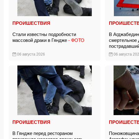
ПРОИШЕСТВИЯ
ПРОИШЕСТ
Стали известны подробности
В Агджабедин
массовой драки в Гяндже
- ФОТО
смертельное 
пострадавш
06 августа 2026
06 августа 20
ПРОИШЕСТВИЯ
ПРОИШЕСТ
В Гяндже перед рестораном
Поножовщина 