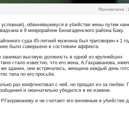
Просмотров :
ия условная), обвинявшемуся в убийстве жены путем нан
авадхана в 9 микрорайоне Бинагадинского района Баку.
районного суда 45-летний мужчина был приговорен к 1 го
ние было совершено в состоянии аффекта.
в занимал высокую должность в одной из крупнейших
вия стало известно, что его жена, А.Гахраманова, име
же здании, они встречались, женщина каждый день гот
тях тела по его просьбе.
лько раз конфликтовал с ней, но прощал из-за любви. 
ообщения и окончательно убедился в ее измене.
 Р.Гахраманову и не считают его виновным в убийстве д