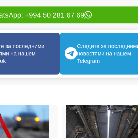
tsApp: +994 50 281 67 69
е за последними
Следите за последним
ями на нашем
новостями на нашем
ok
Telegram