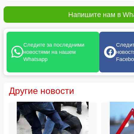
Напишите нам в Wha
Следите за последними
Следит
новостями на нашем
новост
Whatsapp
Facebo
Другие новости