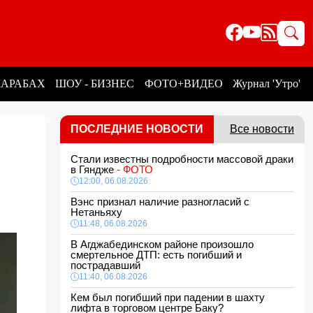
КАРАБАХ
ШОУ - БИЗНЕС
ФОТО+ВИДЕО
Журнал 'Утро'
ПОСЛЕДНИЕ НОВОСТИ
Все новости
Стали известны подробности массовой драки
в Гяндже
- ФОТО
12:00, 06.08.2026
Вэнс признал наличие разногласий с
Нетаньяху
11:48, 06.08.2026
В Агджабединском районе произошло
смертельное ДТП: есть погибший и
пострадавший
11:40, 06.08.2026
Кем был погибший при падении в шахту
лифта в торговом центре Баку?