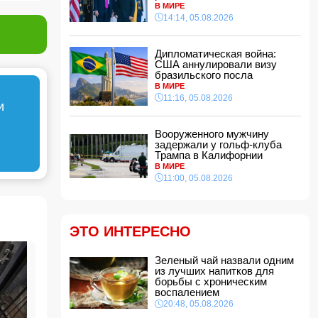
В МИРЕ
14:14, 05.08.2026
Турция активизирует посредничество в
урегулировании украинского конфликта
21:28, 05.08.2026
Дипломатическая война:
Мушфиг Алескерли: Новые правила
США аннулировали визу
регулирования использования детьми
бразильского посла
социальных сетей сформируют цифровую
В МИРЕ
правовую среду
11:16, 05.08.2026
и
21:16, 05.08.2026
Потраченные Западом миллиарды могли бы
Вооруженного мужчину
превратить Украину в Дубай
задержали у гольф-клуба
21:00, 05.08.2026
Трампа в Калифорнии
В МИРЕ
Зеленый чай назвали одним из лучших
11:00, 05.08.2026
напитков для борьбы с хроническим
воспалением
20:48, 05.08.2026
"Арсенал" и "Ньюкасл" согласовали трансфер
ЭТО ИНТЕРЕСНО
Бруно Гимарайнса
20:28, 05.08.2026
Зеленый чай назвали одним
Эльнара Акимова: введение возрастных
из лучших напитков для
ограничений в соцсетях соответствует
борьбы с хроническим
глобальным вызовам
воспалением
20:20, 05.08.2026
20:48, 05.08.2026