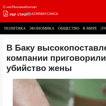
О нас
Реклама
Контакт
AZƏRBAYCANCA
PDF УТРО
ПОЛИТИКА
ЭКОНОМИКА
ОБЩЕСТВО
В МИРЕ
ЭТ
В Баку высокопоставл
компании приговорили
убийство жены