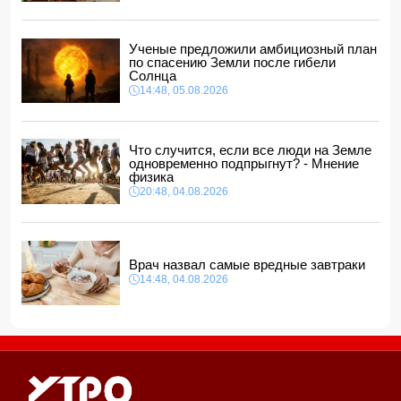
мужчина
14:04, 05.08.2026
Депутат Милли Меджлиса посетил семью шехида
-
Ученые предложили амбициозный план
ФОТО
по спасению Земли после гибели
14:00, 05.08.2026
Солнца
14:48, 05.08.2026
Прогноз погоды в Азербайджане на 6 августа
12:48, 05.08.2026
Биржевые цены на кофе в мире выросли до максимума
Что случится, если все люди на Земле
за полгода
одновременно подпрыгнут? - Мнение
12:40, 05.08.2026
физика
20:48, 04.08.2026
Врач назвал самые вредные завтраки
14:48, 04.08.2026