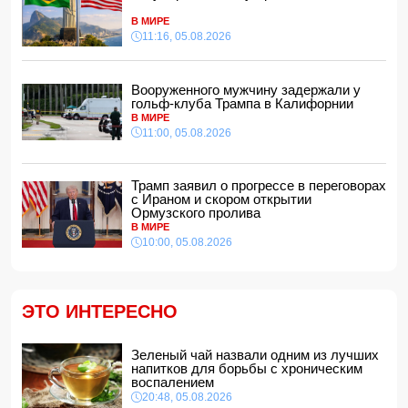
Тахир Будагов посетил Азербайджанское общество
Красного Полумесяца
В МИРЕ
15:00, 05.08.2026
11:16, 05.08.2026
Ученые предложили амбициозный план по спасению
Земли после гибели Солнца
Вооруженного мужчину задержали у
14:48, 05.08.2026
гольф-клуба Трампа в Калифорнии
МИД России обвинил Киев в попытках усилить
В МИРЕ
эскалацию конфликта
11:00, 05.08.2026
14:40, 05.08.2026
В Индии более 10 человек погибли из-за ударов молний
Трамп заявил о прогрессе в переговорах
с Ираном и скором открытии
14:34, 05.08.2026
Ормузского пролива
В МИРЕ
Судья Верховного суда Азербайджана вышел на
пенсию
10:00, 05.08.2026
14:28, 05.08.2026
FT: Трамп отказал Зеленскому в поставках ракет к
комплексам Patriot
ЭТО ИНТЕРЕСНО
14:14, 05.08.2026
ЕС получил пятый транш доходов от замороженных
активов РФ и обещал передать их Киеву
Зеленый чай назвали одним из лучших
напитков для борьбы с хроническим
14:10, 05.08.2026
воспалением
В Баку на рабочем месте скоропостижно скончался
20:48, 05.08.2026