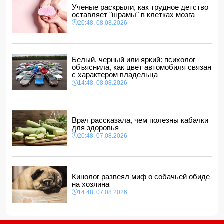
ВС РФ взяли под контроль Ивановку в Харьковской
Ученые раскрыли, как трудное детство
области
оставляет "шрамы" в клетках мозга
14:04, 08.08.2026
20:48, 08.08.2026
Прогноз погоды в Азербайджане на 9 августа
14:00, 08.08.2026
Никол Пашинян позвонил Ильхаму Алиеву
Белый, черный или яркий: психолог
12:48, 08.08.2026
объяснила, как цвет автомобиля связан
с характером владельца
СМИ: США ищут на Кубе фигуру для повторения
14:48, 08.08.2026
"венесуэльского сценария"
12:40, 08.08.2026
Врач рассказала, чем полезны кабачки
для здоровья
20:48, 07.08.2026
Кинолог развеял миф о собачьей обиде
на хозяина
14:48, 07.08.2026