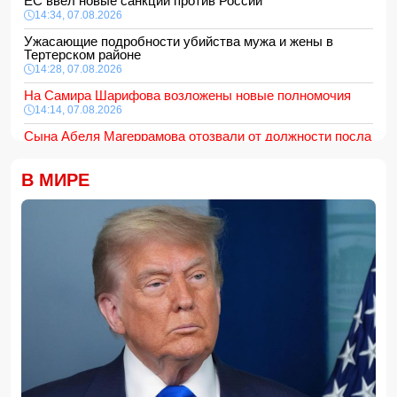
ЕС ввел новые санкции против России
14:34, 07.08.2026
Ужасающие подробности убийства мужа и жены в
Тертерском районе
14:28, 07.08.2026
На Самира Шарифова возложены новые полномочия
14:14, 07.08.2026
Сына Абеля Магеррамова отозвали от должности посла
14:10, 07.08.2026
В МИРЕ
Моуринью в шоке после отказа Родри от перехода в
"Реал"
14:04, 07.08.2026
Ильхам Алиев подписал распоряжения в связи с двумя
дипломатами
14:00, 07.08.2026
Прогноз погоды в Азербайджане на 8 августа
12:48, 07.08.2026
В Азербайджане ищут сотрудников с зарплатой до 10
000 манатов
12:40, 07.08.2026
Уровень безработицы во Франции вырос до рекордного