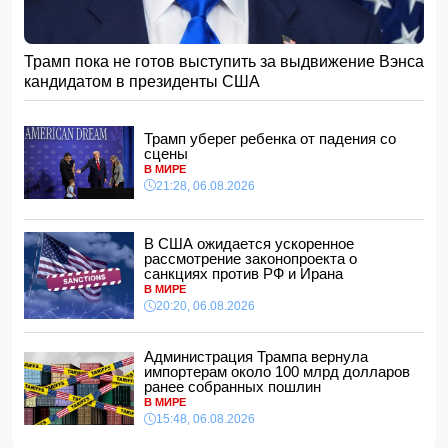
с 2020 года показателя
12:34, 07.08.2026
Житель Гёйчая напал с ножом на предпринимательницу
Трамп пока не готов выступить за выдвижение Вэнса
в кафе
кандидатом в президенты США
12:28, 07.08.2026
В Нахчыванской АР сотрудники МЧС спасли тонувшего
человека
Трамп уберег ребенка от падения со
12:12, 07.08.2026
сцены
В МИРЕ
Макгрегор заявил о начале подготовки к возвращению в
21:28, 06.08.2026
октагон
12:00, 07.08.2026
Опасный вирус приближается к границе Турции
В США ожидается ускоренное
11:48, 07.08.2026
рассмотрение законопроекта о
санкциях против РФ и Ирана
Женщина попала за решетку из-за необычного имени
В МИРЕ
ребенка
20:20, 06.08.2026
11:40, 07.08.2026
Европе предрекли ущерб в размере 800 млрд евро
Администрация Трампа вернула
11:34, 07.08.2026
импортерам около 100 млрд долларов
ранее собранных пошлин
Известная актриса обратилась к Эрдогану: «Я не могу
В МИРЕ
спать по ночам»
15:48, 06.08.2026
11:32, 07.08.2026