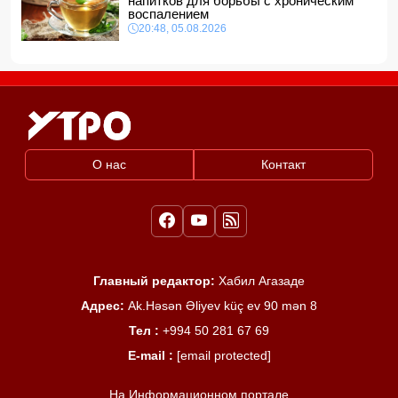
напитков для борьбы с хроническим
воспалением
20:48, 05.08.2026
О нас
Контакт
Главный редактор:
Хабил Агазаде
Адрес:
Ak.Həsən Əliyev küç ev 90 mən 8
Тел :
+994 50 281 67 69
E-mail :
[email protected]
На Информационном портале