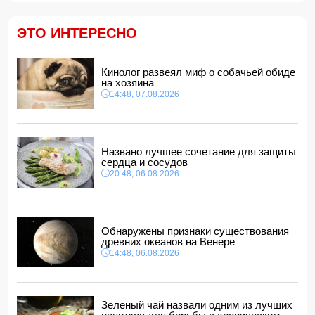
Звезда сборной Испании перейдет в «Барселону»
11:30, 07.08.2026
ЭТО ИНТЕРЕСНО
ВС РФ поразили три судна с грузами для ВСУ в Черном
море
11:28, 07.08.2026
Кинолог развеял миф о собачьей обиде
Во Флориде мужчина поймал 96 питонов и выиграл 10
на хозяина
тысяч долларов
14:48, 07.08.2026
11:24, 07.08.2026
Том Холланд и Зендея тайно поженились
11:22, 07.08.2026
Названо лучшее сочетание для защиты
сердца и сосудов
20:48, 06.08.2026
Обнаружены признаки существования
древних океанов на Венере
14:48, 06.08.2026
Зеленый чай назвали одним из лучших