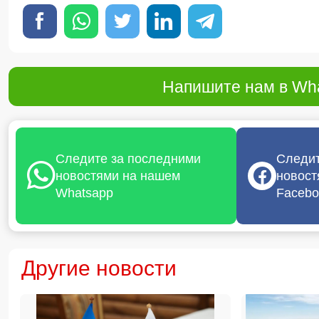
Напишите нам в Wha
Следите за последними
Следит
новостями на нашем
новост
Whatsapp
Facebo
Другие новости