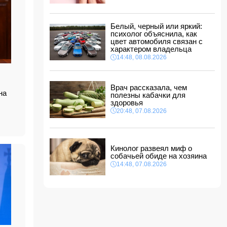
ФИФА выступила с заявлением на фоне
скандальных обвинений в адрес Инфантино
14:10, 08.08.2026
Белый, черный или яркий:
ВС РФ взяли под контроль Ивановку в
психолог объяснила, как
Харьковской области
цвет автомобиля связан с
характером владельца
14:04, 08.08.2026
14:48, 08.08.2026
Прогноз погоды в Азербайджане на 9 августа
14:00, 08.08.2026
Врач рассказала, чем
на
полезны кабачки для
Никол Пашинян позвонил Ильхаму Алиеву
здоровья
12:48, 08.08.2026
20:48, 07.08.2026
СМИ: США ищут на Кубе фигуру для
повторения "венесуэльского сценария"
12:40, 08.08.2026
Кинолог развеял миф о
собачьей обиде на хозяина
14:48, 07.08.2026