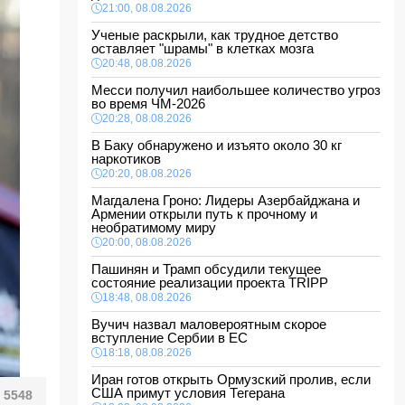
21:00, 08.08.2026
Ученые раскрыли, как трудное детство
оставляет "шрамы" в клетках мозга
20:48, 08.08.2026
Месси получил наибольшее количество угроз
во время ЧМ-2026
20:28, 08.08.2026
В Баку обнаружено и изъято около 30 кг
наркотиков
20:20, 08.08.2026
Магдалена Гроно: Лидеры Азербайджана и
Армении открыли путь к прочному и
необратимому миру
20:00, 08.08.2026
Пашинян и Трамп обсудили текущее
состояние реализации проекта TRIPP
18:48, 08.08.2026
Вучич назвал маловероятным скорое
вступление Сербии в ЕС
18:18, 08.08.2026
Иран готов открыть Ормузский пролив, если
США примут условия Тегерана
5548