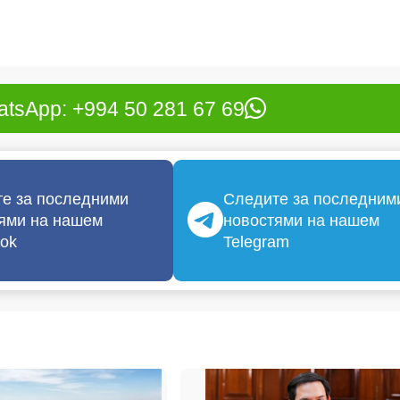
tsApp: +994 50 281 67 69
е за последними
Следите за последним
ями на нашем
новостями на нашем
ok
Telegram