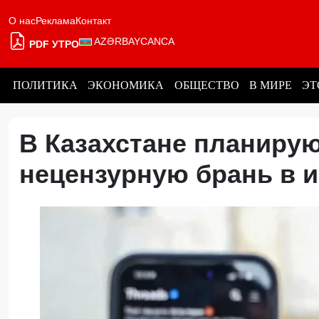
О нас
Реклама
Контакт
AZƏRBAYCANCA
PDF УТРО
ПОЛИТИКА
ЭКОНОМИКА
ОБЩЕСТВО
В МИРЕ
ЭТ
В Казахстане планиру
нецензурную брань в 