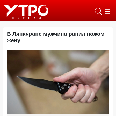
В Лянкяране мужчина ранил ножом
жену