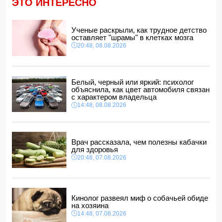
ЭТО ИНТЕРЕСНО
обвинений в адрес Инфантино
14:10, 08.08.2026
ВС РФ взяли под контроль Ивановку в Харьковской
Ученые раскрыли, как трудное детство
области
оставляет "шрамы" в клетках мозга
14:04, 08.08.2026
20:48, 08.08.2026
Прогноз погоды в Азербайджане на 9 августа
14:00, 08.08.2026
Никол Пашинян позвонил Ильхаму Алиеву
Белый, черный или яркий: психолог
12:48, 08.08.2026
объяснила, как цвет автомобиля связан
с характером владельца
СМИ: США ищут на Кубе фигуру для повторения
14:48, 08.08.2026
"венесуэльского сценария"
12:40, 08.08.2026
Врач рассказала, чем полезны кабачки
для здоровья
20:48, 07.08.2026
Кинолог развеял миф о собачьей обиде
на хозяина
14:48, 07.08.2026