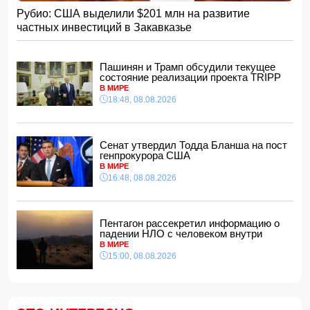
Рубио: США выделили $201 млн на развитие
Хикмет Гаджиев: Ильхам Алиев одержал победу и в
частных инвестиций в Закавказье
войне, и в мире
- ВИДЕО
15:08, 08.08.2026
Пентагон рассекретил информацию о падении НЛО с
Пашинян и Трамп обсудили текущее
человеком внутри
состояние реализации проекта TRIPP
15:00, 08.08.2026
В МИРЕ
18:48, 08.08.2026
Белый, черный или яркий: психолог объяснила, как цвет
автомобиля связан с характером владельца
14:48, 08.08.2026
Сенат утвердил Тодда Бланша на пост
Зеленский встретился с Вучичем
генпрокурора США
14:40, 08.08.2026
В МИРЕ
В Азербайджане ожидается жара до 41 градуса —
16:48, 08.08.2026
объявлено предупреждение
14:34, 08.08.2026
В Агдашском районе расследуется конфликт, связанный
Пентагон рассекретил информацию о
с церемонией помолвки с участием
падении НЛО с человеком внутри
несовершеннолетней
В МИРЕ
14:28, 08.08.2026
15:00, 08.08.2026
Найдено тело утонувшего в море 16-летнего юноши
14:14, 08.08.2026
ФИФА выступила с заявлением на фоне скандальных