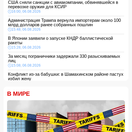
США сняли санкции с авиакомпании, обвинявшейся в
перевозке оружия для КСИР
16:00, 06.08.2026
Администрация Трампа вернула импортерам около 100
млрд долларов ранее собранных пошлин
15:48, 06.08.2026
В Японии заявили о запуске КНДР баллистической
ракеты
15:28, 06.08.2026
За месяц пограничники задержали 330 разыскиваемых
лиц
15:08, 06.08.2026
Конфликт из-за бабушки: в Шамахинском районе пастух
избил жену
15:00, 06.08.2026
Обнаружены признаки существования древних океанов
В МИРЕ
на Венере
14:48, 06.08.2026
В Баку 40-летний мужчина погиб, упав с балкона
14:40, 06.08.2026
Джейхун Байрамов: В случае необходимости мы будем
рады поставлять газ и дружественной Украине