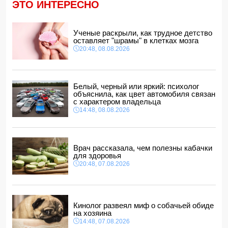
ЭТО ИНТЕРЕСНО
обвинений в адрес Инфантино
14:10, 08.08.2026
ВС РФ взяли под контроль Ивановку в Харьковской
Ученые раскрыли, как трудное детство
области
оставляет "шрамы" в клетках мозга
14:04, 08.08.2026
20:48, 08.08.2026
Прогноз погоды в Азербайджане на 9 августа
14:00, 08.08.2026
Никол Пашинян позвонил Ильхаму Алиеву
Белый, черный или яркий: психолог
12:48, 08.08.2026
объяснила, как цвет автомобиля связан
с характером владельца
СМИ: США ищут на Кубе фигуру для повторения
14:48, 08.08.2026
"венесуэльского сценария"
12:40, 08.08.2026
Врач рассказала, чем полезны кабачки
для здоровья
20:48, 07.08.2026
Кинолог развеял миф о собачьей обиде
на хозяина
14:48, 07.08.2026