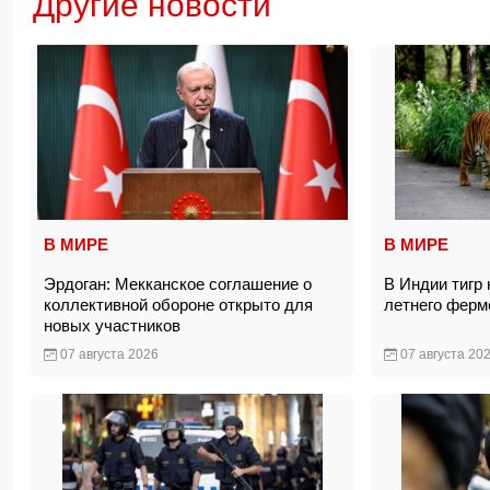
Другие новости
В МИРЕ
В МИРЕ
Эрдоган: Мекканское соглашение о
В Индии тигр 
коллективной обороне открыто для
летнего фер
новых участников
07 августа 2026
07 августа 20