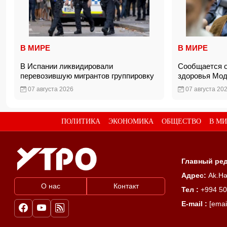
В МИРЕ
В МИРЕ
В Испании ликвидировали
Сообщается о
перевозившую мигрантов группировку
здоровья Мо
07 августа 2026
07 августа 20
ПОЛИТИКА
ЭКОНОМИКА
ОБЩЕСТВО
В МИ
Главный ред
Адрес:
Ak.Hə
О нас
Контакт
Тел :
+994 50
E-mail :
[emai