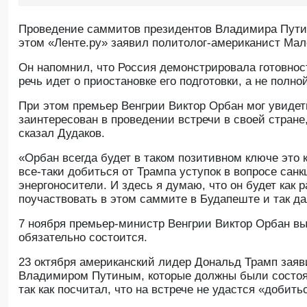
Проведение саммитов президентов Владимира Путин
этом «Ленте.ру» заявил политолог-американист Мал
Он напомнил, что Россия демонстрировала готовнос
речь идет о приостановке его подготовки, а не полно
При этом премьер Венгрии Виктор Орбан мог увиде
заинтересован в проведении встречи в своей стран
сказал Дудаков.
«Орбан всегда будет в таком позитивном ключе это 
все-таки добиться от Трампа уступок в вопросе сан
энергоносители. И здесь я думаю, что он будет как 
поучаствовать в этом саммите в Будапеште и так д
7 ноября премьер-министр Венгрии Виктор Орбан в
обязательно состоится.
23 октября американский лидер Дональд Трамп заяв
Владимиром Путиным, которые должны были состоят
так как посчитал, что на встрече не удастся «добитьс