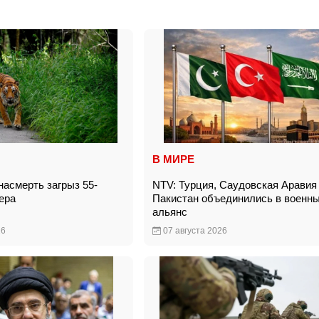
В МИРЕ
насмерть загрыз 55-
NTV: Турция, Саудовская Аравия
мера
Пакистан объединились в военн
альянс
26
07 августа 2026