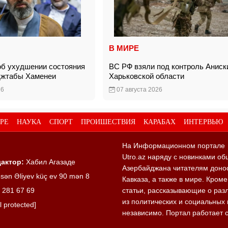
В МИРЕ
б ухудшении состояния
ВС РФ взяли под контроль Аниск
джтабы Хаменеи
Харьковской области
26
07 августа 2026
РЕ
НАУКА
СПОРТ
ПРОИШЕСТВИЯ
КАРАБАХ
ИНТЕРВЬЮ
На Информационном портале
Utro.az наряду с новинками об
актор:
Хабил Агазаде
Азербайджана читателям донос
sən Əliyev küç ev 90 mən 8
Кавказа, а также в мире. Кром
 281 67 69
статьи, рассказывающие о раз
из политических и социальных 
l protected]
независимо. Портал работает 