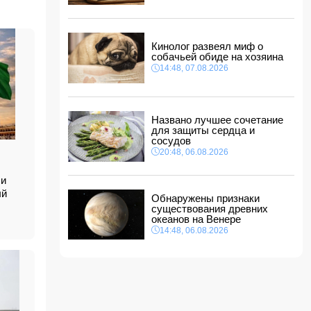
Ильхам Алиев подписал распоряжения в
связи с двумя дипломатами
14:00, 07.08.2026
Кинолог развеял миф о
Прогноз погоды в Азербайджане на 8 августа
собачьей обиде на хозяина
14:48, 07.08.2026
12:48, 07.08.2026
В Азербайджане ищут сотрудников с
зарплатой до 10 000 манатов
Названо лучшее сочетание
12:40, 07.08.2026
для защиты сердца и
сосудов
Уровень безработицы во Франции вырос до
рекордного с 2020 года показателя
20:48, 06.08.2026
12:34, 07.08.2026
 и
Житель Гёйчая напал с ножом на
ый
предпринимательницу в кафе
Обнаружены признаки
12:28, 07.08.2026
существования древних
океанов на Венере
14:48, 06.08.2026