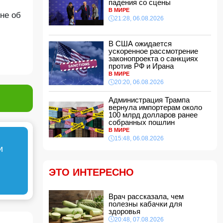
падения со сцены
Харьковской области
В МИРЕ
15:00, 07.08.2026
не об
21:28, 06.08.2026
Кинолог развеял миф о собачьей обиде на
хозяина
В США ожидается
14:48, 07.08.2026
ускоренное рассмотрение
По делу Arzum 9999 назначена повторная
законопроекта о санкциях
комплексная экспертиза
против РФ и Ирана
14:40, 07.08.2026
В МИРЕ
20:20, 06.08.2026
ЕС ввел новые санкции против России
14:34, 07.08.2026
Администрация Трампа
вернула импортерам около
Ужасающие подробности убийства мужа и
100 млрд долларов ранее
жены в Тертерском районе
собранных пошлин
14:28, 07.08.2026
В МИРЕ
15:48, 06.08.2026
На Самира Шарифова возложены новые
и
полномочия
14:14, 07.08.2026
ЭТО ИНТЕРЕСНО
Сына Абеля Магеррамова отозвали от
должности посла
14:10, 07.08.2026
Врач рассказала, чем
Моуринью в шоке после отказа Родри от
полезны кабачки для
перехода в "Реал"
здоровья
14:04, 07.08.2026
20:48, 07.08.2026