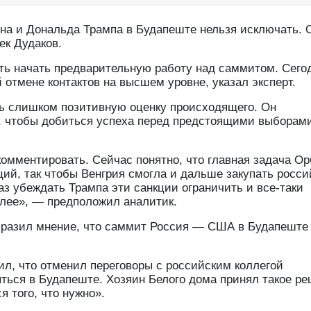
а и Дональда Трампа в Будапеште нельзя исключать. 
ек Дудаков.
ть начать предварительную работу над саммитом. Сего
й отмене контактов на высшем уровне, указал эксперт.
ть слишком позитивную оценку происходящего. Он
е, чтобы добиться успеха перед предстоящими выборам
комментировать. Сейчас понятно, что главная задача О
кций, так чтобы Венгрия смогла и дальше закупать росси
раз убеждать Трампа эти санкции ограничить и все-таки
алее», — предположил аналитик.
ыразил мнение, что саммит Россия — США в Будапеште
ил, что отменил переговоры с российским коллегой
ься в Будапеште. Хозяин Белого дома принял такое ре
я того, что нужно».