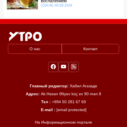
воспалением
20:48, 05.08.2026
О нас
Контакт
Главный редактор:
Хабил Агазаде
Адрес:
Ak.Həsən Əliyev küç ev 90 mən 8
Тел :
+994 50 281 67 69
E-mail :
[email protected]
На Информационном портале