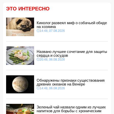
Трамп подписал указ о запрете "родильного туризма" в
США
ЭТО ИНТЕРЕСНО
11:00, 07.08.2026
Euractiv: Исландия попросила Брюссель не
вмешиваться в референдум по вопросу членства в ЕС
Кинолог развеял миф о собачьей обиде
10:48, 07.08.2026
на хозяина
14:48, 07.08.2026
Азербайджан сохраняет 26-е место в рейтинге УЕФА
10:28, 07.08.2026
Россия направит в Армению транзитный груз через
территорию Азербайджана
Названо лучшее сочетание для защиты
10:10, 07.08.2026
сердца и сосудов
20:48, 06.08.2026
Обнаружены признаки существования
древних океанов на Венере
14:48, 06.08.2026
Зеленый чай назвали одним из лучших
напитков для борьбы с хроническим