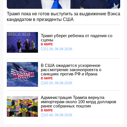
спать по ночам»
11:32, 07.08.2026
Трамп пока не готов выступить за выдвижение Вэнса
Звезда сборной Испании перейдет в «Барселону»
кандидатом в президенты США
11:30, 07.08.2026
ВС РФ поразили три судна с грузами для ВСУ в Черном
море
Трамп уберег ребенка от падения со
11:28, 07.08.2026
сцены
В МИРЕ
Во Флориде мужчина поймал 96 питонов и выиграл 10
21:28, 06.08.2026
тысяч долларов
11:24, 07.08.2026
Том Холланд и Зендея тайно поженились
В США ожидается ускоренное
11:22, 07.08.2026
рассмотрение законопроекта о
санкциях против РФ и Ирана
Трагедия в Тертере: пожилые супруги стали жертвами
В МИРЕ
поджога
20:20, 06.08.2026
11:20, 07.08.2026
Владельцев квартир предупредили о проверке систем
Администрация Трампа вернула
отопления
импортерам около 100 млрд долларов
11:16, 07.08.2026
ранее собранных пошлин
В МИРЕ
В Бейлаганском районе продолжаются поиски
15:48, 06.08.2026
утонувшего в канале молодого мужчины
11:08, 07.08.2026