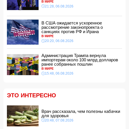
В МИРЕ
По делу Arzum 9999 назначена повторная комплексная
21:28, 06.08.2026
экспертиза
14:40, 07.08.2026
ЕС ввел новые санкции против России
В США ожидается ускоренное
14:34, 07.08.2026
рассмотрение законопроекта о
санкциях против РФ и Ирана
Ужасающие подробности убийства мужа и жены в
В МИРЕ
Тертерском районе
20:20, 06.08.2026
14:28, 07.08.2026
На Самира Шарифова возложены новые полномочия
Администрация Трампа вернула
14:14, 07.08.2026
импортерам около 100 млрд долларов
ранее собранных пошлин
Сына Абеля Магеррамова отозвали от должности посла
В МИРЕ
15:48, 06.08.2026
14:10, 07.08.2026
Моуринью в шоке после отказа Родри от перехода в
"Реал"
14:04, 07.08.2026
ЭТО ИНТЕРЕСНО
Ильхам Алиев подписал распоряжения в связи с двумя
дипломатами
14:00, 07.08.2026
Врач рассказала, чем полезны кабачки
для здоровья
Прогноз погоды в Азербайджане на 8 августа
20:48, 07.08.2026
12:48, 07.08.2026