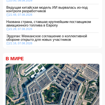
10:00, 08.08.2026
Ведущая китайская модель ИИ вырвалась из-под
контроля разработчиков
21:48, 07.08.2026
Названа страна, ставшая крупнейшим поставщиком
авиационного топлива в Европу
21:28, 07.08.2026
Эрдоган: Мекканское соглашение о коллективной
обороне открыто для новых участников
21:16, 07.08.2026
В Индии тигр насмерть загрыз 55-летнего фермера
21:00, 07.08.2026
В МИРЕ
Врач рассказала, чем полезны кабачки для здоровья
20:48, 07.08.2026
Футболисту сборной Англии Тоуни предъявили
обвинение в нападении в ночном клубе
20:28, 07.08.2026
В Азербайджане объявлено желтое предупреждение из-
за сильного ветра
20:20, 07.08.2026
Прибыль Агентства DOST сократилась на 40%
20:00, 07.08.2026