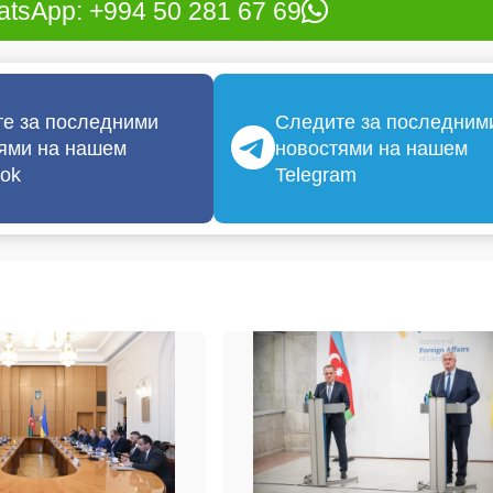
tsApp: +994 50 281 67 69
е за последними
Следите за последним
ями на нашем
новостями на нашем
ok
Telegram