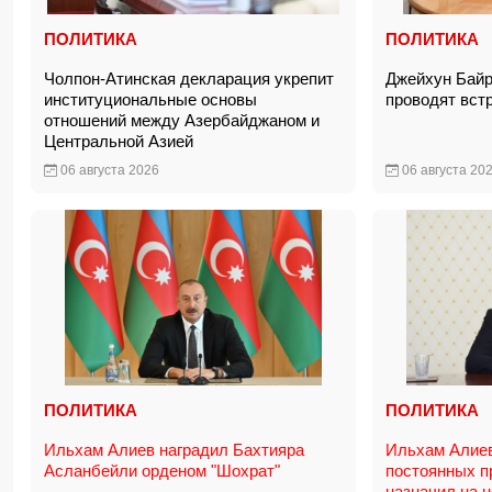
ПОЛИТИКА
ПОЛИТИКА
Чолпон-Атинская декларация укрепит
Джейхун Байр
институциональные основы
проводят вст
отношений между Азербайджаном и
Центральной Азией
06 августа 2026
06 августа 20
ПОЛИТИКА
ПОЛИТИКА
Ильхам Алиев наградил Бахтияра
Ильхам Алиев
Асланбейли орденом "Шохрат"
постоянных п
назначил на 