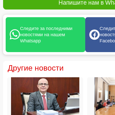
Напишите нам в Wha
Следите за последними
Следит
новостями на нашем
новост
Whatsapp
Facebo
Другие новости