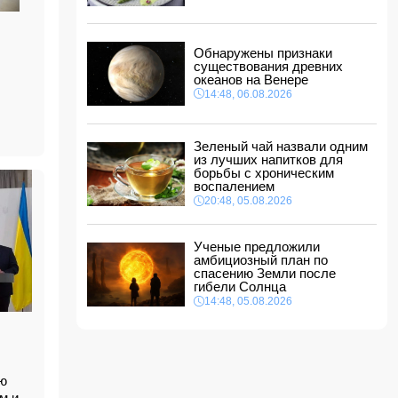
между Азербайджаном и Центральной Азией
18:18, 06.08.2026
Стала известна дата II этапа вступительного
Обнаружены признаки
экзамена в резидентуру
существования древних
18:02, 06.08.2026
океанов на Венере
14:48, 06.08.2026
Новрузали Асланов провел встречу с
избирателями в Исмаиллинском районе
-
ФОТО
18:00, 06.08.2026
Зеленый чай назвали одним
из лучших напитков для
«Новые технологии формируют новые
борьбы с хроническим
профессии на рынке труда» — эксперт
воспалением
16:48, 06.08.2026
20:48, 05.08.2026
Джейхун Байрамов и Андрей Сибига проводят
встречу в Киеве
Ученые предложили
16:28, 06.08.2026
амбициозный план по
спасению Земли после
гибели Солнца
14:48, 05.08.2026
ью
м и