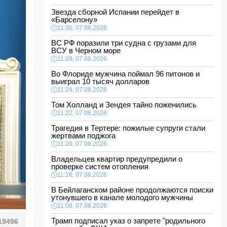
Звезда сборной Испании перейдет в
«Барселону»
11:30, 07.08.2026
ВС РФ поразили три судна с грузами для
ВСУ в Черном море
11:28, 07.08.2026
Во Флориде мужчина поймал 96 питонов и
выиграл 10 тысяч долларов
11:24, 07.08.2026
Том Холланд и Зендея тайно поженились
11:22, 07.08.2026
Трагедия в Тертере: пожилые супруги стали
жертвами поджога
11:20, 07.08.2026
Владельцев квартир предупредили о
проверке систем отопления
11:16, 07.08.2026
В Бейлаганском районе продолжаются поиски
утонувшего в канале молодого мужчины
11:08, 07.08.2026
Трамп подписал указ о запрете "родильного
19496