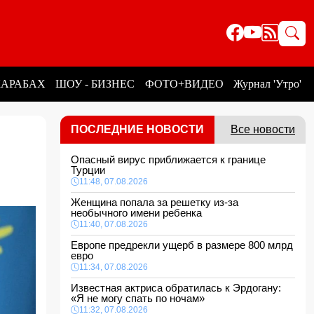
КАРАБАХ
ШОУ - БИЗНЕС
ФОТО+ВИДЕО
Журнал 'Утро'
ПОСЛЕДНИЕ НОВОСТИ
Все новости
Опасный вирус приближается к границе
Турции
11:48, 07.08.2026
Женщина попала за решетку из-за
необычного имени ребенка
11:40, 07.08.2026
Европе предрекли ущерб в размере 800 млрд
евро
11:34, 07.08.2026
Известная актриса обратилась к Эрдогану:
«Я не могу спать по ночам»
11:32, 07.08.2026