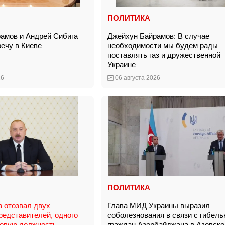
ПОЛИТИКА
амов и Андрей Сибига
Джейхун Байрамов: В случае
речу в Киеве
необходимости мы будем рады
поставлять газ и дружественной
Украине
26
06 августа 2026
ПОЛИТИКА
 отозвал двух
Глава МИД Украины выразил
редставителей, одного
соболезнования в связи с гибел
новую должность
граждан Азербайджана в Азовско