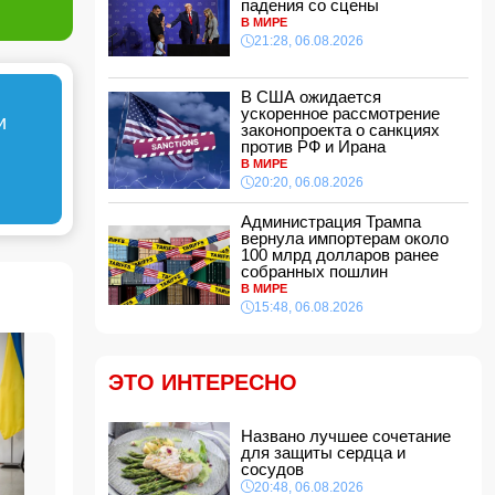
падения со сцены
21:16, 06.08.2026
В МИРЕ
21:28, 06.08.2026
Такер Карлсон обвинил руководство США во
лжи
21:00, 06.08.2026
В США ожидается
ускоренное рассмотрение
Названо лучшее сочетание для защиты
и
законопроекта о санкциях
сердца и сосудов
против РФ и Ирана
20:48, 06.08.2026
В МИРЕ
Салах официально стал игроком
20:20, 06.08.2026
"Трабзонспора": раскрыты детали контракта
20:28, 06.08.2026
Администрация Трампа
вернула импортерам около
В США ожидается ускоренное рассмотрение
100 млрд долларов ранее
законопроекта о санкциях против РФ и Ирана
собранных пошлин
В МИРЕ
20:20, 06.08.2026
15:48, 06.08.2026
Вниманию пассажиров: меняются схемы
движения шести автобусных маршрутов
20:00, 06.08.2026
ЭТО ИНТЕРЕСНО
Путин: «Перед Россией и Киргизией открыты
широкие перспективы для сотрудничества»
Названо лучшее сочетание
18:48, 06.08.2026
для защиты сердца и
Чолпон-Атинская декларация укрепит
сосудов
институциональные основы отношений
20:48, 06.08.2026