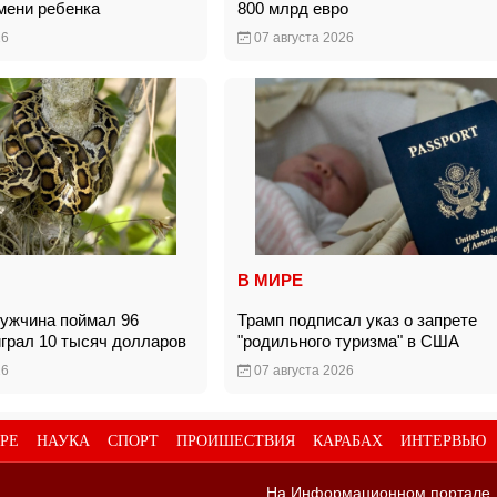
имени ребенка
800 млрд евро
26
07 августа 2026
В МИРЕ
ужчина поймал 96
Трамп подписал указ о запрете
играл 10 тысяч долларов
"родильного туризма" в США
26
07 августа 2026
РЕ
НАУКА
СПОРТ
ПРОИШЕСТВИЯ
КАРАБАХ
ИНТЕРВЬЮ
На Информационном портале