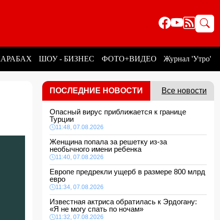
КАРАБАХ
ШОУ - БИЗНЕС
ФОТО+ВИДЕО
Журнал 'Утро'
ПОСЛЕДНИЕ НОВОСТИ
Все новости
Опасный вирус приближается к границе
Турции
11:48, 07.08.2026
Женщина попала за решетку из-за
необычного имени ребенка
11:40, 07.08.2026
Европе предрекли ущерб в размере 800 млрд
евро
11:34, 07.08.2026
Известная актриса обратилась к Эрдогану:
«Я не могу спать по ночам»
11:32, 07.08.2026