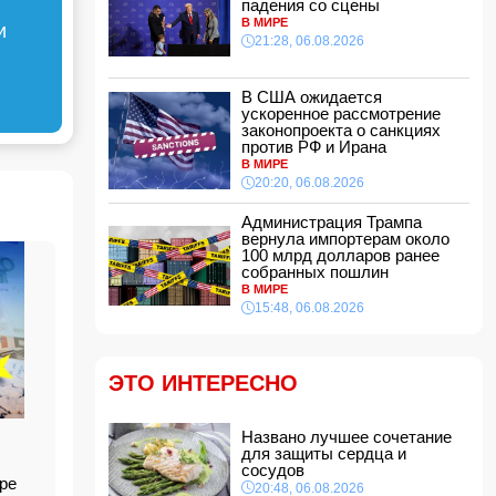
падения со сцены
21:16, 06.08.2026
В МИРЕ
и
21:28, 06.08.2026
Такер Карлсон обвинил руководство США во
лжи
21:00, 06.08.2026
В США ожидается
ускоренное рассмотрение
Названо лучшее сочетание для защиты
законопроекта о санкциях
сердца и сосудов
против РФ и Ирана
20:48, 06.08.2026
В МИРЕ
Салах официально стал игроком
20:20, 06.08.2026
"Трабзонспора": раскрыты детали контракта
20:28, 06.08.2026
Администрация Трампа
вернула импортерам около
В США ожидается ускоренное рассмотрение
100 млрд долларов ранее
законопроекта о санкциях против РФ и Ирана
собранных пошлин
В МИРЕ
20:20, 06.08.2026
15:48, 06.08.2026
Вниманию пассажиров: меняются схемы
движения шести автобусных маршрутов
20:00, 06.08.2026
ЭТО ИНТЕРЕСНО
Путин: «Перед Россией и Киргизией открыты
широкие перспективы для сотрудничества»
Названо лучшее сочетание
18:48, 06.08.2026
для защиты сердца и
Чолпон-Атинская декларация укрепит
сосудов
ре
институциональные основы отношений
20:48, 06.08.2026