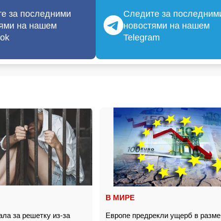
е за последними
Следите за последним
ями на нашем
новостями на нашем
ok
Telegram
В МИРЕ
ла за решетку из-за
Европе предрекли ущерб в разме