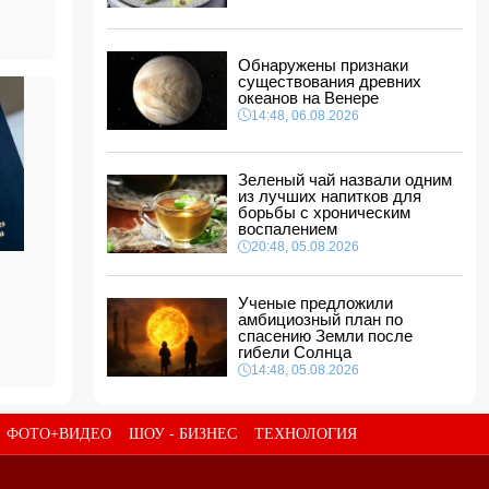
между Азербайджаном и Центральной Азией
18:18, 06.08.2026
Стала известна дата II этапа вступительного
Обнаружены признаки
экзамена в резидентуру
существования древних
18:02, 06.08.2026
океанов на Венере
14:48, 06.08.2026
Новрузали Асланов провел встречу с
избирателями в Исмаиллинском районе
-
ФОТО
18:00, 06.08.2026
Зеленый чай назвали одним
из лучших напитков для
«Новые технологии формируют новые
борьбы с хроническим
профессии на рынке труда» — эксперт
воспалением
16:48, 06.08.2026
20:48, 05.08.2026
Джейхун Байрамов и Андрей Сибига проводят
встречу в Киеве
Ученые предложили
16:28, 06.08.2026
амбициозный план по
спасению Земли после
гибели Солнца
14:48, 05.08.2026
ФОТО+ВИДЕО
ШОУ - БИЗНЕС
ТЕХНОЛОГИЯ