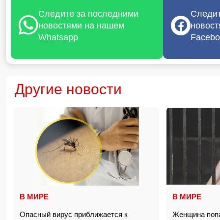
Следите за последними
Следит
новостями на нашем
новост
Whatsapp
Facebo
Другие новости
В МИРЕ
В МИРЕ
Опасный вирус приближается к
Женщина попа